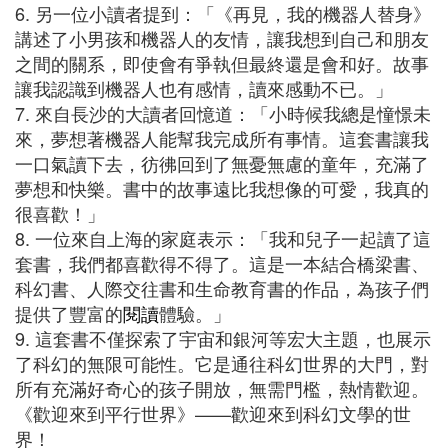
6. 另一位小讀者提到：「《再見，我的機器人替身》
講述了小男孩和機器人的友情，讓我想到自己和朋友
之間的關系，即使會有爭執但最終還是會和好。故事
讓我認識到機器人也有感情，讀來感動不已。」
7. 來自長沙的大讀者回憶道：「小時候我總是憧憬未
來，夢想著機器人能幫我完成所有事情。這套書讓我
一口氣讀下去，彷彿回到了無憂無慮的童年，充滿了
夢想和快樂。書中的故事遠比我想像的可愛，我真的
很喜歡！」
8. 一位來自上海的家庭表示：「我和兒子一起讀了這
套書，我們都喜歡得不得了。這是一本結合橋梁書、
科幻書、人際交往書和生命教育書的作品，為孩子們
提供了豐富的
閱讀
體驗。」
9. 這套書不僅探索了宇宙和銀河等宏大主題，也展示
了科幻的無限可能性。它是通往科幻世界的大門，對
所有充滿好奇心的孩子開放，無需門檻，熱情歡迎。
《歡迎來到平行世界》——歡迎來到科幻文學的世
界！