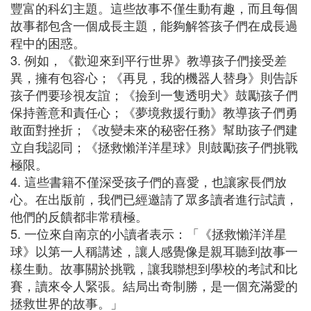
豐富的科幻主題。這些故事不僅生動有趣，而且每個
故事都包含一個成長主題，能夠解答孩子們在成長過
程中的困惑。
3. 例如，《歡迎來到平行世界》教導孩子們接受差
異，擁有包容心；《再見，我的機器人替身》則告訴
孩子們要珍視友誼；《撿到一隻透明犬》鼓勵孩子們
保持善意和責任心；《夢境救援行動》教導孩子們勇
敢面對挫折；《改變未來的秘密任務》幫助孩子們建
立自我認同；《拯救懶洋洋星球》則鼓勵孩子們挑戰
極限。
4. 這些書籍不僅深受孩子們的喜愛，也讓家長們放
心。在出版前，我們已經邀請了眾多讀者進行試讀，
他們的反饋都非常積極。
5. 一位來自南京的小讀者表示：「《拯救懶洋洋星
球》以第一人稱講述，讓人感覺像是親耳聽到故事一
樣生動。故事關於挑戰，讓我聯想到學校的考試和比
賽，讀來令人緊張。結局出奇制勝，是一個充滿愛的
拯救世界的故事。」