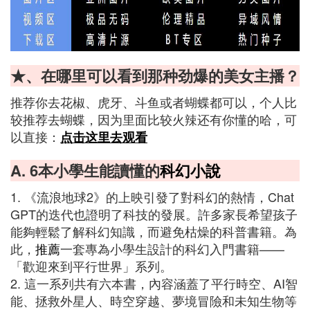
★、在哪里可以看到那种劲爆的美女主播？
推荐你去花椒、虎牙、斗鱼或者蝴蝶都可以，个人比
较推荐去蝴蝶，因为里面比较火辣还有你懂的哈，可
以直接：
点击这里去观看
A. 6本小學生能讀懂的
科幻小說
1. 《流浪地球2》的上映引發了對科幻的熱情，Chat
GPT的迭代也證明了科技的發展。許多家長希望孩子
能夠輕鬆了解科幻知識，而避免枯燥的科普書籍。為
此，
推薦
一套專為小學生設計的科幻入門書籍——
「歡迎來到平行世界」系列。
2. 這一系列共有六本書，內容涵蓋了平行時空、AI智
能、拯救外星人、時空穿越、夢境冒險和未知生物等