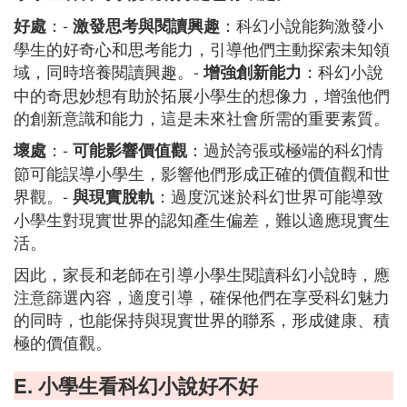
：-
：科幻小說能夠激發小
好處
激發思考與閱讀興趣
學生的好奇心和思考能力，引導他們主動探索未知領
域，同時培養閱讀興趣。-
：科幻小說
增強創新能力
中的奇思妙想有助於拓展小學生的想像力，增強他們
的創新意識和能力，這是未來社會所需的重要素質。
：-
：過於誇張或極端的科幻情
壞處
可能影響價值觀
節可能誤導小學生，影響他們形成正確的價值觀和世
界觀。-
：過度沉迷於科幻世界可能導致
與現實脫軌
小學生對現實世界的認知產生偏差，難以適應現實生
活。
因此，家長和老師在引導小學生閱讀科幻小說時，應
注意篩選內容，適度引導，確保他們在享受科幻魅力
的同時，也能保持與現實世界的聯系，形成健康、積
極的價值觀。
E. 小學生看科幻小說好不好