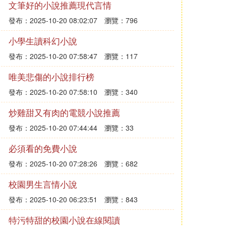
文筆好的小說推薦現代言情
發布：2025-10-20 08:02:07
瀏覽：796
小學生讀科幻小說
發布：2025-10-20 07:58:47
瀏覽：117
唯美悲傷的小說排行榜
發布：2025-10-20 07:58:10
瀏覽：340
炒雞甜又有肉的電競小說推薦
發布：2025-10-20 07:44:44
瀏覽：33
必須看的免費小說
發布：2025-10-20 07:28:26
瀏覽：682
校園男生言情小說
發布：2025-10-20 06:23:51
瀏覽：843
特污特甜的校園小說在線閱讀