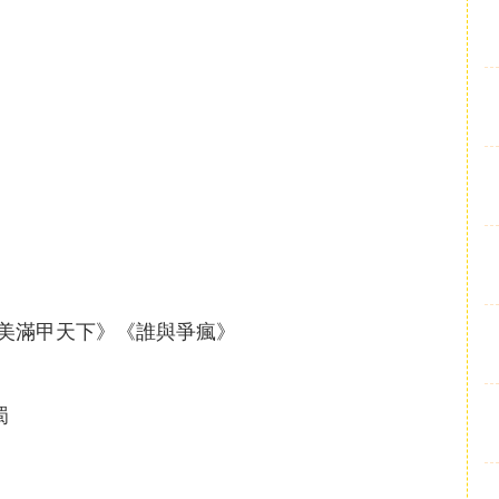
美滿甲天下》《誰與爭瘋》
蜀