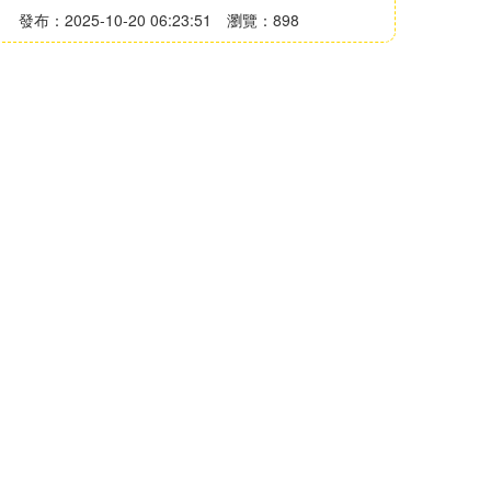
發布：2025-10-20 06:23:51
瀏覽：898