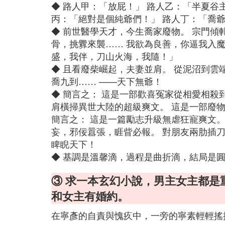
◆ 路人甲：「放屁！」 路人乙：「半夏谷
丙：「絕對是個純爺們！」 路人丁：「喬
◆ 前世醫學天才，今生喬家廢物。 宗門傾
骨，挑釁來襲…… 我欲為良善，你逼我入魔
盛，我伴，刀山火海，我隨！」
◆ 且看廢柴崛起，夫妻並肩。 從泥沼到
喬九到…… ——天下無爺！
◆ 簡言之： 這是一部歡喜冤家從相愛相殺
肩橫掃異世大陸的超級爽文。 這是一部廢
簡言之： 這是一篇勵志升級無虐狂寵爽文。
妄，邪佞囂張，睚眥必報。 對朋友兩肋插
睥睨天下！
◆ 基調是溫馨滴，過程是曲折滴，結局是
③ 求一本玄幻小說，男主女主都是
和女主有婚約。
在寧彥的自責與愧疚中，一旁的寧素輕輕搖