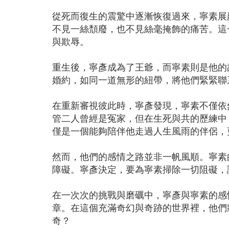
從死而復生的震驚中逐漸恢復過來，寧素展
不見一絲頹廢，也不見絲毫掩飾的痛苦。這
與欺辱。
重生後，寧彥成為了王爺，而寧素則是他的
婚約，如同一道無形的紐帶，將他們緊緊聯
在重新審視彼此時，寧彥發現，寧素不僅依
管二人曾經是冤家，但在生死與共的歷練中
僅是一個能夠陪伴他走過人生風雨的伴侶，
然而，他們的感情之路並非一帆風順。寧素
障礙。寧彥決定，要為寧素掃除一切阻礙，
在一次次的挑戰與磨礪中，寧彥與寧素的感
章。在這個充滿奇幻與奇跡的世界裡，他們
奇？