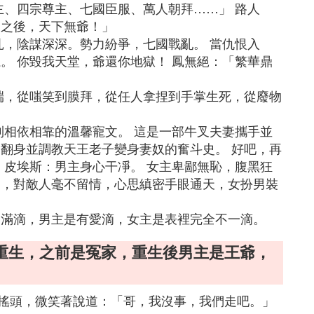
主、四宗尊主、七國臣服、萬人朝拜……」 路人
爺之後，天下無爺！」
軋，陰謀深深。勢力紛爭，七國戰亂。 當仇恨入
。 你毀我天堂，爺還你地獄！ 鳳無絕：「繁華鼎
雲端，從嗤笑到膜拜，從任人拿捏到手掌生死，從廢物
到相依相靠的溫馨寵文。 這是一部牛叉夫妻攜手並
物翻身並調教天王老子變身妻奴的奮斗史。 好吧，再
 皮埃斯：男主身心干凈。 女主卑鄙無恥，腹黑狂
刀，對敵人毫不留情，心思縝密手眼通天，女扮男裝
圓滿滴，男主是有愛滴，女主是表裡完全不一滴。
重生，之前是冤家，重生後男主是王爺，
搖頭，微笑著說道：「哥，我沒事，我們走吧。」