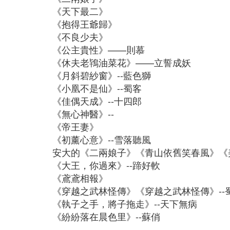
《天下最二》
《抱得王爺歸》
《不良少夫》
《公主貴性》——則慕
《休夫老鴇油菜花》——立誓成妖
《月斜碧紗窗》--藍色獅
《小凰不是仙》--蜀客
《佳偶天成》--十四郎
《無心神醫》--
《帝王妻》
《初薰心意》--雪落聽風
安大的《二兩娘子》《青山依舊笑春風》《
《大王，你過來》--蹄好軟
《鳶鳶相報》
《穿越之武林怪傳》《穿越之武林怪傳》--
《執子之手，將子拖走》--天下無病
《紛紛落在晨色里》--蘇俏