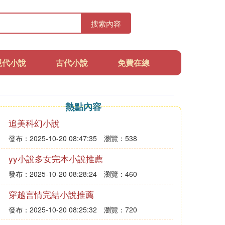
搜索內容
現代小說
古代小說
免費在線
熱點內容
追美科幻小說
發布：2025-10-20 08:47:35
瀏覽：538
yy小說多女完本小說推薦
發布：2025-10-20 08:28:24
瀏覽：460
穿越言情完結小說推薦
發布：2025-10-20 08:25:32
瀏覽：720