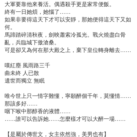
大軍要靠他來養活。偶遇殺手更是家常便飯。
終有一日她煩，她惱了……
如果非要得這天下才可以安靜，那她便得這天下又如
何。
馬蹄踏碎清秋夜，劍映蕭索冷孤光。戰火燒盡白骨
亂，兵臨城下傲滄桑。
可是卻又為何在那大殿之上，棄下皇位轉身離去……
嘆紅塵 風雨路三千
曲未終 人已散
遺世而獨立 無眠
唯今世上只一情字難懂，寧願醉個千年，莫懂情……
那該多好……
咽下喉中那醇香的液體……
……誰可以告訴她……怎麼樣才可以大醉一場……
【是屬於傳世文，女主依然強，美男也有】