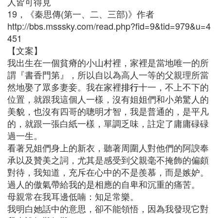
人皆可得見
19，《秦思傳(第一、二、三部)》作者
http://bbs.msssky.com/read.php?fid=9&tid=979&u=4
451
【文案】
我出生在一個貧瘠的小山村裡，家裡是當地唯一的所
謂『書香門第』，所以自以為高人一等的父親理所當
然地娶了眾多妻妾。我在家裡
排行
十一，不上不下的
位置，就跟我這個人一樣，沒有姐姐們和小弟驚人的
美貌，也沒有四哥的聰明才智，我是普通的，是平凡
的，就跟一張白紙一樣，單調乏味，註定了庸庸碌碌
過一生。
看著兄姐們身上的新衣，聽著周圍人對他們的阿諛奉
承以及贊美之詞，尤其是感受到父親毫不掩飾的偏頗
對待，我知道，充斥在心中的不是羨慕，而是嫉妒。
過人的傲氣帶給我的是相應的自卑和沉重的痛苦。
母親常在我耳邊低喃：知足常樂。
我明白她話中的意思，卻不能領悟，因為我發現它對