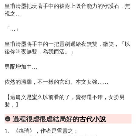
皇甫清墨把玩著手中的被附上吸音能力的守護石，無
視之…
「…」
皇甫清墨將手中的一把靈劍遞給夜無雙，微笑，「以
後你叫夜無雙，為我而活。」
男配增加中…
依然的溫馨，不一樣的玄幻。本文女強……
【這篇文是蠻久以前看的了，覺得還不錯，女扮男
裝，】
❹ 過程很虐很虐結局好的
古代小說
1、《殤璃》，作者是雪靈之；