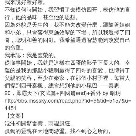
我來說好難好難。
不知從何時開始，我習慣了去模仿四哥，模仿他的言
行，他的品味，甚至他的思想。
因為外貌是天生的，我不能去改變什麼，跟隨著姐姐
和小弟，只會落得東施效顰的下場，所以我選擇了四
哥，聰明和善的四哥。我希望通過智慧能夠改變自己
的命運。
我承認：我是虛榮的。
從懂事開始，我就是這樣在四哥的影子下長大的。幸
運的是我的那點小聰明贏得了四哥的喜愛，也博得了
父親的笑容，至少在秦家，在那個小村子裡，每當人
們提到四哥秦楓，總會想到他的小尾巴——秦思。
20，鳳霸天下(玄武篇+四國篇end)+番外 by 暗玥
http://bbs.msssky.com/read.php?fid=9&tid=5157&u=
4451
【文案】
混沌初開驚雷響，雨驟風狂。
孤獨的靈魂在天地間游盪。找不到心之所向。