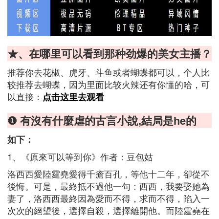
★、在哪里可以看到那种劲爆的美女主播？
推荐你去花椒、虎牙、斗鱼或者蝴蝶都可以，个人比
较推荐去蝴蝶，因为里面比较火辣还有你懂的哈，可
以直接：
点击这里去观看
❶ 有沒有什麼虐的古言小說,結局是he的
如下：
1、《原來可以等到你》作者：豆包姑
洛西西愛陸霆堯愛得千瘡百孔，等他十二年，卻從不
後悔。可是，最終抵不過他一句：西西，我要娶她為
妻了，洛西西最終因為愛而不得，求而不得，陷入一
次次的絕望後，選擇自殺，選擇離開他。而陸霆堯在