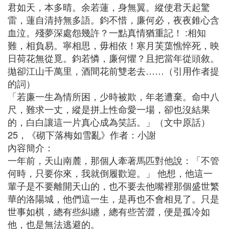
君如天，本多晴。余若蓮，身無翼。縱使君天起驚
雷，蓮自清持無多語。鈞不惜，廉何必，夜夜錐心含
血泣。殘夢深處怨幾許？一點真情猶重記！ :相知
難，相負易。寧相思，毋相依！寒月芙蕖憔悴死，映
日荷花無從覓。鈞若憐，廉何懼？且把當年從頭敘。
拋卻江山千萬里，酒間花前雙老去……（引用作者提
的詞）
「若廉一生為情所困，少時被欺，年老遭棄。命中八
尺，難求一丈，縱是拼上性命愛一場，卻也沒結果
的，白白讓這一片真心成為笑話。」（文中原話）
25，《砌下落梅如雪亂》作者：小謝
內容簡介：
一年前，天山南麓，那個人牽著馬匹對他說：「不管
何時，只要你來，我就倒履歡迎。」 他想，他這一
輩子是不要離開天山的，也不要去他嘴裡那個盛世繁
華的洛陽城，他們這一生，是再也不會相見了。只是
世事如棋，總有些糾纏，總有些苦澀，便是孤冷如
他，也是無法逃避的。