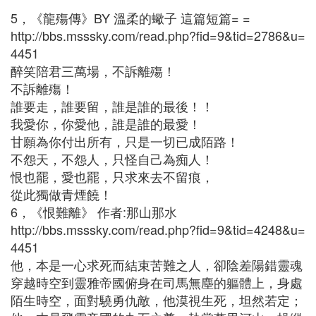
5，《龍殤傳》BY 溫柔的蠍子 這篇短篇= =
http://bbs.msssky.com/read.php?fid=9&tid=2786&u=
4451
醉笑陪君三萬場，不訴離殤！
不訴離殤！
誰要走，誰要留，誰是誰的最後！！
我愛你，你愛他，誰是誰的最愛！
甘願為你付出所有，只是一切已成陌路！
不怨天，不怨人，只怪自己為痴人！
恨也罷，愛也罷，只求來去不留痕，
從此獨做青煙饒！
6，《恨難離》 作者:那山那水
http://bbs.msssky.com/read.php?fid=9&tid=4248&u=
4451
他，本是一心求死而結束苦難之人，卻陰差陽錯靈魂
穿越時空到靈雅帝國俯身在司馬無塵的軀體上，身處
陌生時空，面對驍勇仇敵，他漠視生死，坦然若定；