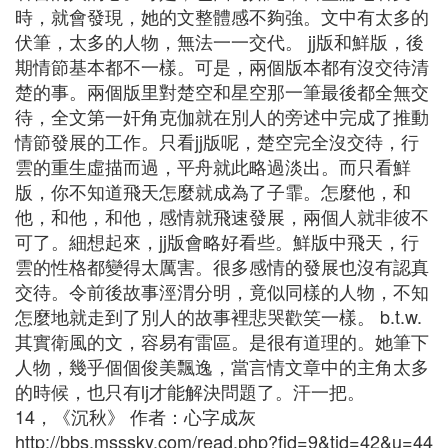
時，就會發現，她的文整體感不夠強。文中有太多的
伏筆，太多的人物，無法一一交代。 jj版和鮮版，後
期情節基本都不一樣。可是，兩個版本都有沒交待清
楚的事。兩個版里對楚空和星空那一筆最後都全無交
待，全文第一奸角克伽就在別人的旁述中完成了推動
情節發展的工作。只看jj版呢，楚空完全沒交待，行
雲的重生虛描而過，平舟就此略過淡出。而只看鮮
版，你不知道飛天怎麼就成為了子霏。怎麼他，和
他，和他，和他，感情就飛速發展，兩個人就非彼不
可了。細想起來，jj版會略好看些。鮮版中飛天，行
雲的性格都變得太厲害。很多感情的發展也沒有認真
交待。令前後故事涇渭分明，竟似同樣的人物，不知
怎麼地就走到了別人的故事裡悲哭歡笑一樣。 b.t.w.
其實衛風的文，容易有雷區。是很有道理的。她筆下
人物，幾乎個個俊美飄逸，當言情文章中的主角太多
的時候，也只有lj才能解決問題了。汗一把。
14，《沉秋》 作者：心字成灰
http://bbs.msssky.com/read.php?fid=9&tid=42&u=44