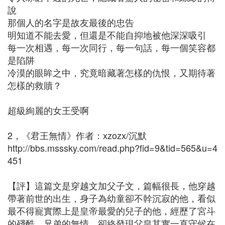
說
那個人的名字是故友最後的忠告
明知道不能去愛，但還是不能自抑地被他深深吸引
每一次相遇，每一次同行，每一句話，每一個笑容都
是陷阱
冷漠的眼眸之中，究竟暗藏著怎樣的仇恨，又期待著
怎樣的救贖？
超級絢麗的女王受啊
2，《君王無情》作者：xzozx/沉默
http://bbs.msssky.com/read.php?fid=9&tid=565&u=4
451
【評】這篇文是穿越文加父子文，篇幅很長，他穿越
帶著前世的出生，身子為幼童卻不幹沉寂的他，看似
最不得寵實際上是皇帝最愛的兒子的他，經歷了宮斗
的殘酷，兄弟的無情，卻終發現父皇其實一直守候在