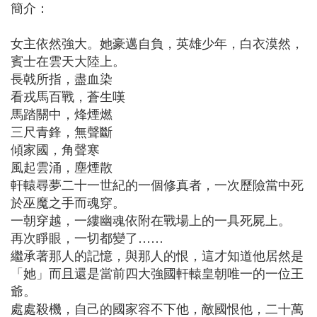
簡介：
女主依然強大。她豪邁自負，英雄少年，白衣漠然，
賓士在雲天大陸上。
長戟所指，盡血染
看戎馬百戰，蒼生嘆
馬踏關中，烽煙燃
三尺青鋒，無聲斷
傾家國，角聲寒
風起雲涌，塵煙散
軒轅尋夢二十一世紀的一個修真者，一次歷險當中死
於巫魔之手而魂穿。
一朝穿越，一縷幽魂依附在戰場上的一具死屍上。
再次睜眼，一切都變了……
繼承著那人的記憶，與那人的恨，這才知道他居然是
「她」而且還是當前四大強國軒轅皇朝唯一的一位王
爺。
處處殺機，自己的國家容不下他，敵國恨他，二十萬