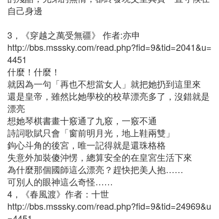
自己身邊
3，《穿越之萬受無疆》 作者:亦申
http://bbs.msssky.com/read.php?fid=9&tid=2041&u=
4451
什麼！什麼！
就因為一句「再也不想當女人」就把她扔到這里來
還是皇帝，雖然比她學校的校草漂亮多了，沒錯就是
漂亮
想她琴棋書畫十竅通了九竅，一竅不通
詩詞歌賦只會「窗前明月光，地上鞋兩雙」
鉤心斗角的後宮，唯一記得就是還珠格格
失意外加裝傻沖愣，總算安全的在皇宮生活下來
為什麼那個國師這么漂亮？趕快把美人抱……
可別人的眼神這么奇怪……
4，《春風渡》作者：十世
http://bbs.msssky.com/read.php?fid=9&tid=24969&u
=4451