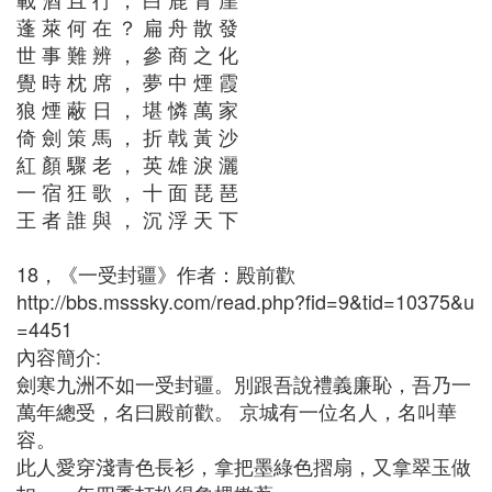
蓬 萊 何 在 ？ 扁 舟 散 發
世 事 難 辨 ， 參 商 之 化
覺 時 枕 席 ， 夢 中 煙 霞
狼 煙 蔽 日 ， 堪 憐 萬 家
倚 劍 策 馬 ， 折 戟 黃 沙
紅 顏 驟 老 ， 英 雄 淚 灑
一 宿 狂 歌 ， 十 面 琵 琶
王 者 誰 與 ， 沉 浮 天 下
18，《一受封疆》作者：殿前歡
http://bbs.msssky.com/read.php?fid=9&tid=10375&u
=4451
內容簡介:
劍寒九洲不如一受封疆。別跟吾說禮義廉恥，吾乃一
萬年總受，名曰殿前歡。 京城有一位名人，名叫華
容。
此人愛穿淺青色長衫，拿把墨綠色摺扇，又拿翠玉做