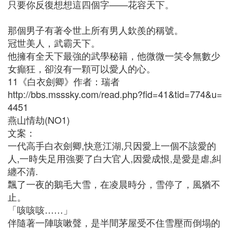
只要你反復想想這四個字——花容天下。
那個男子有著令世上所有男人欽羨的稱號。
冠世美人，武霸天下。
他擁有全天下最強的武學秘籍，他微微一笑令無數少
女癲狂，卻沒有一顆可以愛人的心。
11《白衣劍卿》作者：瑞者
http://bbs.msssky.com/read.php?fid=41&tid=774&u=
4451
燕山情劫(NO1)
文案：
一代高手白衣劍卿,快意江湖,只因愛上一個不該愛的
人,一時失足用強要了白大官人,因愛成恨,是愛是虐,糾
纏不清.
飄了一夜的鵝毛大雪，在凌晨時分，雪停了，風猶不
止。
「咳咳咳……」
伴隨著一陣咳嗽聲，是半間茅屋受不住雪壓而倒塌的