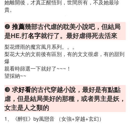
她離開後，才真正醒悟到，世間所有，不及她最珍
貴。
❷
推薦
幾部古代虐的耽美小說吧，但結局
是HE.打
名字
就行了。最好虐得死去活來
梨花煙雨的魔宮風月系列。。。
梨花大大的文前後有區別，有的文文很虐，有的甜到
爆
親看時篩選一下就好了~~~！
望採納~~
❸ 求
好看
的古代穿越小說，最好是有點點
虐，但是結局美好的那種，或者男主是妖，
女主是人之類的
1、《醉狂》by風戀音 （女強+穿越+玄幻）