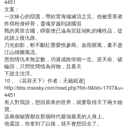
4451
文案：
一次昧心的辯護，帶給雷海城滅頂之災。他被受害者
炸得粉身碎骨，靈魂穿越到諸國混
戰的異世古國，睜眼便已淪為宮廷傾軋的犧牲品，從
此踏上復仇路。
刀光劍影，斬不斷紅塵愛恨參商。血雨腥風，畫不盡
江山雄圖風流。
恩怨情仇本無定數，功過成敗徘徊一念。逆天命、破
輪回，只問世間情為何物，且看天
下誰主沈浮。
10， 《花容天下》作者：天籟紙鳶]
http://bbs.msssky.com/read.php?fid=9&tid=1707&u=
4451
有人對我說，想回原來的世界，就要取得天下兩大秘
寶。
這兩個秘寶都在那個時代最強最美的人身上。
他還說，你拿到了以後，就不會想回去了。