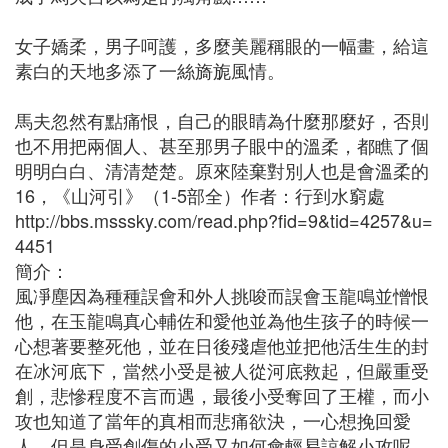
女子嬌柔，男子呵護，多麼美麗稱眼的一幅畫，給這
素白的天地多添了一絲旖旎風情。
馬夫忽然有點痛恨，自己的眼睛為什麼那麼好，否則
也不用把兩個人、甚至那男子眼中的溫柔，都瞧了個
明明白白、清清楚楚。原來陸棄對別人也是會溫柔的
16，《山河引》（1-5部全）作者：行到水窮處
http://bbs.msssky.com/read.php?fid=9&tid=4257&u=
4451
簡介：
風凈塵因為種種誤會和外人挑唆而誤會玉龍鳴並憎恨
他，在玉龍鳴真心輔佐和愛他並為他生孩子的時候一
心想著要整死他，並在日後殘虐他並把他活生生的封
在冰河底下，當然小受是被人從河底救起，但嚴重受
創，悲慘程度不言而遇，最後小受奪回了王權，而小
攻也知道了當年的真相而悲痛欲決，一心想挽回愛
人，但是身受創傷的小受又如何會輕易諒解小攻呢，