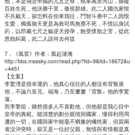
他，本是飛雲帝國的九五之尊，執掌萬里河山，操縱
百姓生死，他決勝千里，傲視群雄。此二人國仇家恨
不共戴天，卻怎料在你來我往，鬥智斗勇中二人因恨
生愛，獨孤御天更是為救司馬無塵不死，不惜以身試
葯，以昂藏七尺之軀逆天授孕，飽受懷胎之苦，從此
恩怨糾葛，此二人該何去何從
7，《風雷》作者：風起漣漪
http://bbs.msssky.com/read.php?fid=9&tid=18672&u
=4451
【文案】
李驚瀅是很幸運的，他真心信任的人都沒有背叛過
他，不論六皇兄、福海，乃至屢屢『背叛』他的李驚
漩。
而李擎煊，雖然很多人不喜歡他，但他卻是我心目中
皇帝的典範。能清楚的劃分親情與國家，懂得利用周
遭的一切，在國與家中能毫不猶豫的犧牲家，但當兩
者沒沖突時，卻又是一位好父親，無情與有情都是真