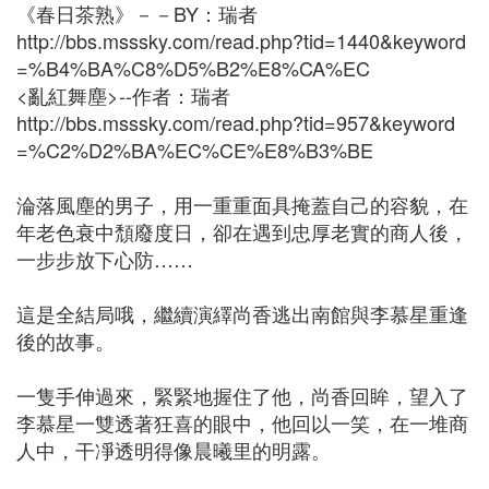
《春日茶熟》－－BY：瑞者
http://bbs.msssky.com/read.php?tid=1440&keyword
=%B4%BA%C8%D5%B2%E8%CA%EC
<亂紅舞塵>--作者：瑞者
http://bbs.msssky.com/read.php?tid=957&keyword
=%C2%D2%BA%EC%CE%E8%B3%BE
淪落風塵的男子，用一重重面具掩蓋自己的容貌，在
年老色衰中頹廢度日，卻在遇到忠厚老實的商人後，
一步步放下心防……
這是全結局哦，繼續演繹尚香逃出南館與李慕星重逢
後的故事。
一隻手伸過來，緊緊地握住了他，尚香回眸，望入了
李慕星一雙透著狂喜的眼中，他回以一笑，在一堆商
人中，干凈透明得像晨曦里的明露。