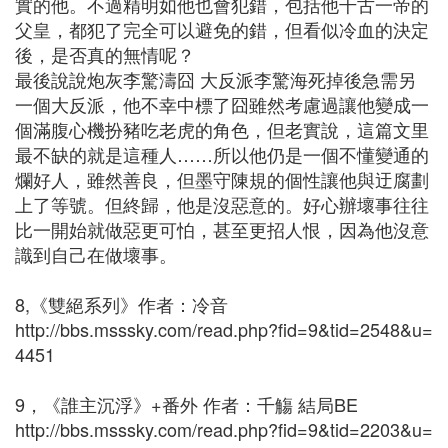
實的他。不過精明如他也會犯錯，包括他千古一帝的
父皇，都犯了完全可以避免的錯，但看似冷血的決定
後，是否真的無情呢？
最後說說炮灰李驚濤囧 大反派李驚海死掉後急需另
一個大反派，他不幸中標了囧雖然考慮過讓他變成一
個滿腹心機扮豬吃老虎的角色，但老實說，這篇文里
最不缺的就是這種人……所以他仍是一個不懂變通的
爛好人，雖然善良，但墨守陳規的個性讓他與迂腐劃
上了等號。但終歸，他是沒惡意的。好心辦壞事往往
比一開始就做惡更可怕，甚至更招人恨，因為他沒意
識到自己在做壞事。
8,《雙絕系列》作者：冷音
http://bbs.msssky.com/read.php?fid=9&tid=2548&u=
4451
9，《誰主沉浮》+番外 作者：千觴 結局BE
http://bbs.msssky.com/read.php?fid=9&tid=2203&u=