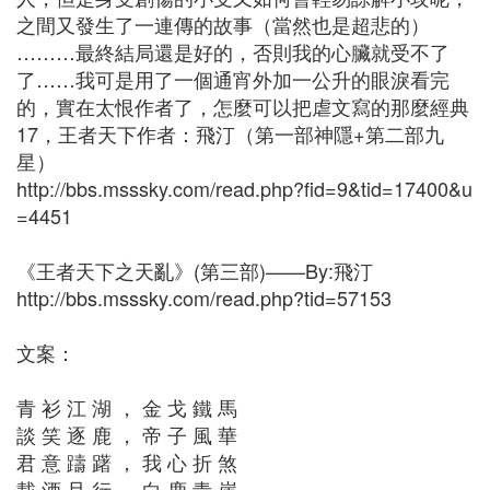
之間又發生了一連傳的故事（當然也是超悲的）
………最終結局還是好的，否則我的心臟就受不了
了……我可是用了一個通宵外加一公升的眼淚看完
的，實在太恨作者了，怎麼可以把虐文寫的那麼經典
17，王者天下作者：飛汀（第一部神隱+第二部九
星）
http://bbs.msssky.com/read.php?fid=9&tid=17400&u
=4451
《王者天下之天亂》(第三部)——By:飛汀
http://bbs.msssky.com/read.php?tid=57153
文案：
青 衫 江 湖 ， 金 戈 鐵 馬
談 笑 逐 鹿 ， 帝 子 風 華
君 意 躊 躇 ， 我 心 折 煞
載 酒 且 行 ， 白 鹿 青 崖