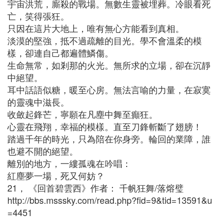
宇宙洪荒，廝殺的戰場。無數生靈被埋葬。冷眼看死
亡，笑得張狂。
只因在這片大地上，唯有無心方能看到真相。
淡漠的堅強，抵不過疏離的目光。學不會溫柔的模
樣，卻連自己都遍體鱗傷。
生命無常，如剎那的火光。無所求的立場，卻在沉靜
中絕望。
耳中話語似糖，暖至心房。無法言喻的力量，在寂寞
的靈魂中滋長。
收斂起鋒芒，寧願在凡塵中舞至癲狂。
心靈在飛翔，幸福的模樣。直至刀鋒斬斷了翅膀！
踏過千年的時光，只為陪在你身旁。輪回的業障，誰
也避不開的絕望。
離別的地方，一縷孤魂在吟唱：
紅塵夢一場，死又何妨？
21， 《回首碧雲西》作者： 千帆狂舞/落熔璧
http://bbs.msssky.com/read.php?fid=9&tid=13591&u
=4451