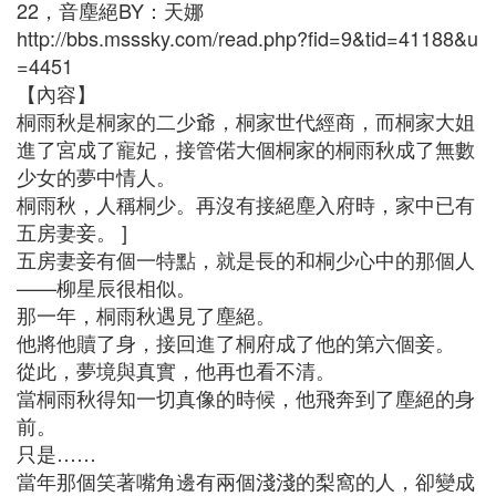
22，音塵絕BY：天娜
http://bbs.msssky.com/read.php?fid=9&tid=41188&u
=4451
【內容】
桐雨秋是桐家的二少爺，桐家世代經商，而桐家大姐
進了宮成了寵妃，接管偌大個桐家的桐雨秋成了無數
少女的夢中情人。
桐雨秋，人稱桐少。再沒有接絕塵入府時，家中已有
五房妻妾。 ]
五房妻妾有個一特點，就是長的和桐少心中的那個人
——柳星辰很相似。
那一年，桐雨秋遇見了塵絕。
他將他贖了身，接回進了桐府成了他的第六個妾。
從此，夢境與真實，他再也看不清。
當桐雨秋得知一切真像的時候，他飛奔到了塵絕的身
前。
只是……
當年那個笑著嘴角邊有兩個淺淺的梨窩的人，卻變成