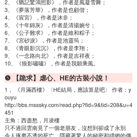
2、《猶記驚鴻照影》，作者是風凝雪舞；
3、《夢落芳華》，作者是也顧偕；
4、《宸宮》，作者是沐非；
5、《十年錦灰》，作者是清揚婉兮；
6、《公子難求》，作者是維和粽子；
7、《宮砂淚》，作者是池靈筠；
8、《青眼影沉沉》，作者是李翔；
9、《一念路向北》，作者是吉祥夜；
10、《狼影嘯嘯》，作者是我願乘風。
❺ 【跪求】虐心、HE的古裝小說！
1， 《月滿西樓》〈HE結局，應該算是吧〉 作者：y
ouyu
http://bbs.msssky.com/read.php?fid=9&tid=208&u=4
451
主角：西盡愁，月凌樓
只不過回雲南見了一個老朋友，沒想到卻成了永別
令人琢磨不透的死亡，隱藏著驚人的秘密和縹緲的傳