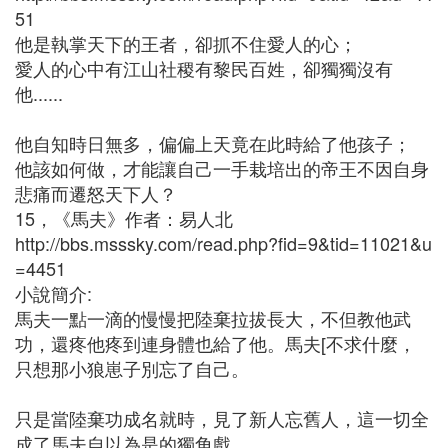
51
他是執掌天下的王者，卻抓不住愛人的心；
愛人的心中有江山社稷有黎民百姓，卻獨獨沒有
他......
他自知時日無多，偏偏上天竟在此時給了他孩子；
他該如何做，才能讓自己一手栽培出的帝王不因自身
悲痛而遷怒天下人？
15，《馬夫》作者：易人北
http://bbs.msssky.com/read.php?fid=9&tid=11021&u
=4451
小說簡介:
馬夫一點一滴的慢慢把陸棄拉拔長大，不但教他武
功，還疼他疼到連身體也給了他。馬夫[不求什麼，
只想那小狼崽子別忘了自己。
只是當陸棄功成名就時，見了新人忘舊人，這一切全
成了馬夫自以為是的獨角戲……