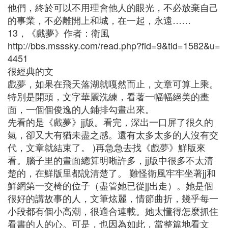
他們，終於可以不用理會他人的眼光，不必放棄自己
的事業，不必離開上和城，在一起，永遠……
13，《戲夢》作者：衛風
http://bbs.msssky.com/read.php?fid=9&tid=1582&u=
4451
很經典的文
戲夢，如果在飛天落湖就嘎然而止，文章可算上乘。
特別是開頭，文字華麗洗練，看著一幅幅絕美的畫
面，一個個俊逸的人鋪排勾畫出來。
先看的是《戲夢》jj版。看完，深出一口屏了很久的
氣，卻又大有猶未盡之感。還有太多太多的人沒有交
代，文章就結束了。 )再急急去找《戲夢》鮮版來
看。腦子里的畫面總算明晰許多，jj版中很多不太清
楚的，在鮮版里都說清楚了。 難怪衛風牢牢坐著jj和
鮮網第一交椅的位子（盡管她已從jj出走）。她是個
很好的講故事的人，文筆炫麗，情節曲折，幾乎每一
小段都有個小高潮，很適合連載。她太懂得怎麼抓住
看書的人的心。可是，也因為如此，當整篇地看文