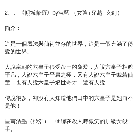
2、、《傾城修羅》by淑藍 （女強+穿越+玄幻）
簡介：
這是一個魔法與仙術並存的世界，這是一個充滿了傳
說的世界。
人說當朝的六皇子很受帝王的寵愛，人說六皇子相貌
平凡，人說六皇子平庸之極，又有人說六皇子貌若仙
童，也有人說六皇子絕世奇才，還有人說……
傳說很多，卻沒有人知道他們口中的六皇子是她而不
是他！
皇甫清墨（姬浩）一個總在殺人時微笑的頂級女殺
手。