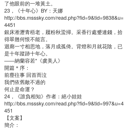
了他眼前的一堆黃土。
23，《十年心》BY：天娜
http://bbs.msssky.com/read.php?fid=9&tid=9838&u=
4451
銀床淅瀝青梧老，屧粉秋蛩掃。采香行處蹙連錢，拾
得翠翹何恨不能言。
迴廊一寸相思地，落月成孤倚。背燈和月就花陰，已
是十年蹤跡十年心。
——納蘭容若*《虞美人》
開篇＊序：
前塵往事 回首而泣
我們依舊敵不過的
何止是命運？
24，《誰負相知》作者：絕小娃娃
http://bbs.msssky.com/read.php?fid=9&tid=997&u=4
451
【文案】
簡介：