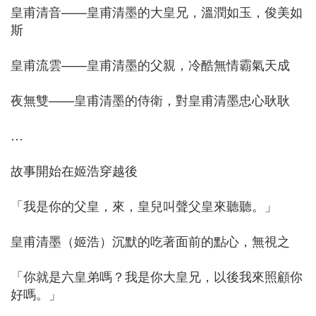
皇甫清音——皇甫清墨的大皇兄，溫潤如玉，俊美如
斯
皇甫流雲——皇甫清墨的父親，冷酷無情霸氣天成
夜無雙——皇甫清墨的侍衛，對皇甫清墨忠心耿耿
…
故事開始在姬浩穿越後
「我是你的父皇，來，皇兒叫聲父皇來聽聽。」
皇甫清墨（姬浩）沉默的吃著面前的點心，無視之
「你就是六皇弟嗎？我是你大皇兄，以後我來照顧你
好嗎。」