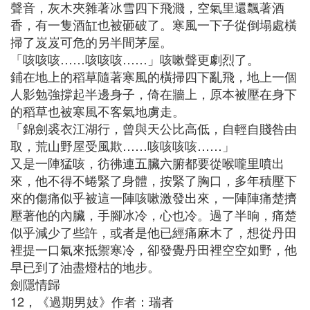
聲音，灰木夾雜著冰雪四下飛濺，空氣里還飄著酒
香，有一隻酒缸也被砸破了。寒風一下子從倒塌處橫
掃了岌岌可危的另半間茅屋。
「咳咳咳……咳咳咳……」咳嗽聲更劇烈了。
鋪在地上的稻草隨著寒風的橫掃四下亂飛，地上一個
人影勉強撐起半邊身子，倚在牆上，原本被壓在身下
的稻草也被寒風不客氣地虜走。
「錦劍裘衣江湖行，曾與天公比高低，自輕自賤咎由
取，荒山野屋受風欺……咳咳咳咳……」
又是一陣猛咳，彷彿連五臟六腑都要從喉嚨里噴出
來，他不得不蜷緊了身體，按緊了胸口，多年積壓下
來的傷痛似乎被這一陣咳嗽激發出來，一陣陣痛楚擠
壓著他的內臟，手腳冰冷，心也冷。過了半晌，痛楚
似乎減少了些許，或者是他已經痛麻木了，想從丹田
裡提一口氣來抵禦寒冷，卻發覺丹田裡空空如野，他
早已到了油盡燈枯的地步。
劍隱情歸
12，《過期男妓》作者：瑞者