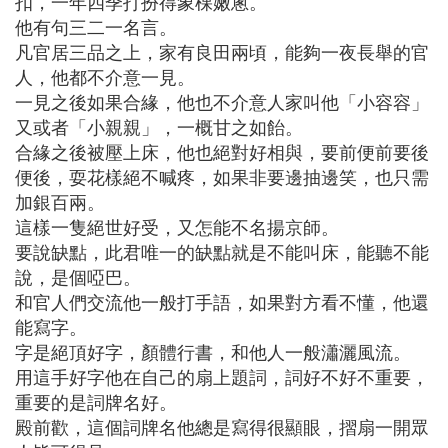
扣，一年四季打扮得象棵嫩蔥。
他有句三二一名言。
凡官居三品之上，家有良田兩頃，能夠一夜長舉的官
人，他都不介意一見。
一見之後如果合緣，他也不介意人家叫他「小容容」
又或者「小親親」，一概甘之如飴。
合緣之後被壓上床，他也絕對好相與，要前便前要後
便後，耍花樣絕不喊疼，如果非要邊抽邊笑，也只需
加銀百兩。
這樣一隻絕世好受，又怎能不名揚京師。
要說缺點，此君唯一的缺點就是不能叫床，能聽不能
說，是個啞巴。
和官人們交流他一般打手語，如果對方看不懂，他還
能寫字。
字是絕頂好字，顏體行書，和他人一般瀟灑風流。
用這手好字他在自己的扇上題詞，詞好不好不重要，
重要的是詞牌名好。
殿前歡，這個詞牌名他總是寫得很顯眼，摺扇一開眾