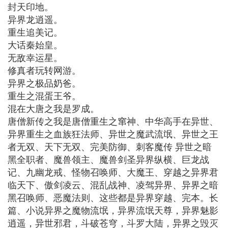
封天印地。
异界龙逍遥。
重生追美记。
大话秦始皇。
无敌幸运星。
修真者玩转网游。
异界之极品奶爸。
重生之混蛋王爷。
混在大唐之我是罗成。
唐僧新传之我是唐僧重生之窜神、中华高手在异世、
异界重生之血族狂法师、异世之魔武流氓、异世之王
者无双、天下无双、完美防御、刺客魔传 异世之暗
黑全职者、魔兽领主、魔兽剑圣异界纵横、巨龙战
记、九幽龙戒、怪物召唤师、大魔王、穿越之异界君
临天下、傲剑凌云、混乱战神、凌驾异界、异界之暗
黑召唤师、恶魔法则、这些都是异界穿越、完本。长
篇、小说异界之魔物流氓，异界流氓天尊，异界魅影
逍遥，异世邪君，斗破苍穹，斗罗大陆，异界之毁灭