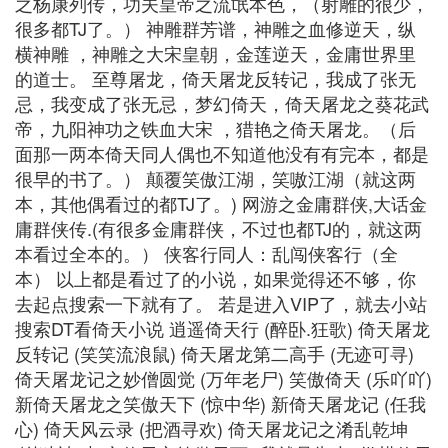
之杨康列传，功夫皇帝之流氓本色，（射雕的很少，
很多都TJ了。） 神雕群芳谱，神雕之血修逆天，纵
横神雕 ，神雕之大宋皇朝，金莲逆天，金庸世界里
的道士。 至尊屠龙，倚天屠龙反转记，我成了张无
忌，我变成了张无忌，梦幻倚天，倚天屠龙之葵花武
帝，九阳神功之铁血大宋 ，猎艳之倚天屠龙。（后
面那一两本倚天同人偶也不知道他没有有完本，都是
很早的书了。） 颠覆笑傲江湖，笑嗷江湖（就这两
本，其他偶看过的都TJ了。) 网游之金庸群侠,大话金
庸群侠传.(有很多金庸群侠，不过也都TJ的，就这两
本看过全本的。） 侠客行同人：乱闯侠客行（全
本） 以上都是看过了的小说，如果觉得还不够，你
去起点搜索一下就有了。 若是进入VIP了，就去小站
搜索DT看倚天小说 逍遥倚天行 (醉卧.狂歌) 倚天屠龙
反转记 (笑笑流浪鼠) 倚天屠龙第二高手 (无迹可寻)
倚天屠龙记之妙僧圆觉 (万年老尸) 笑傲倚天 (乐吖吖)
新倚天屠龙之笑傲天下 (惊中华) 新倚天屠龙记 (任我
心) 倚天风云录 (把酒寻欢) 倚天屠龙记之淆乱乾坤