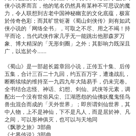
侠小说界而言，他的笔名仍然具有某种不可思议的魔
力，令人联想到古老中国神秘幽玄的文化底蕴，极富
於传奇色彩；而其旷世钜著《蜀山剑侠传》则有如武
侠小说的「网络全书」，可取之不尽、用之不竭！持
平而论，当代武侠作家几乎无一能跳出他那森罗万
象、博大精深的「无形剑圈」之外；其影响力既深且
广，以迄於今......
《蜀山》是一部超长篇章回小说，正传五十集、后传
五集，合计三百二十九回，约五百万字，遭逢战乱，
断断续续的维持至一九四九年大陆易手，仍未完卷。
全书结合志怪、神话、幻想、剑仙、武侠等元素，调
配出一个没有世俗风尘、江湖恩怨的仙佛妖魔鬼怪鸟
兽虫混合而成的「天外世界」；即所谓剑仙世界，其
中人物，上不是神仙，下不是凡人，而是居於神、凡
之间，可以形神俱灭，也可以与天地同
《飘渺之旅》3部曲
《七界传说》3部曲