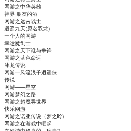
网游之中华英雄
神界 朋友的酒
网游之远古战士
逍遥九天(原名双龙)
一个人的网游
幸运魔剑士
网游之天下谁与争锋
网游之蓝色命运
冰龙传说
网游—风流浪子逍遥侠
传说
网游——星空
网游梦幻之路
网游之超魔导世界
快乐网游
网游之诺亚传说（梦之呤)
网游之在游戏中崛起
在网游中修真的—病毒?