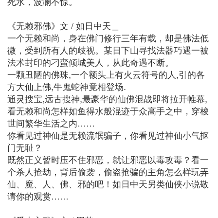
死水，波澜不惊。
《无赖邪佛》文 / 如日中天＿
一个无赖和尚，身在佛门修行三年有载，却是佛法低
微，受到所有人的歧视。某日下山寻找法器巧遇一被
法术封印的刁蛮倾城美人，从此奇遇不断。
一颗丑陋的佛珠,一个额头上有火云符号的人,引的各
方大仙上佛,牛鬼蛇神竟相登场.
通灵搜宝,远古搜神,最豪华的仙佛混战即将拉开帷幕,
看无赖和尚怎样如鱼得水般混迹于众高手之中，穿梭
世间繁华生活之内……
你看见过神仙是无赖流氓骗子，你看见过神仙小气抠
门无耻？
既然正义暂时压不住邪恶，就让邪恶以毒攻毒？看一
个杀人抢劫，背后偷袭，偷盗抢骗的主角怎么样玩弄
仙、魔、人、佛、邪的吧！如日中天另类仙侠小说敬
请你的观赏……