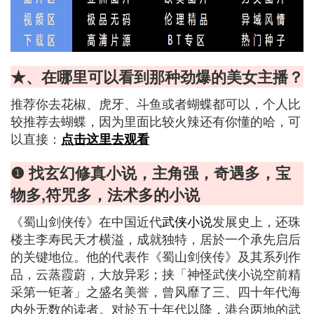
★、在哪里可以看到那种劲爆的美女主播？
推荐你去花椒、虎牙、斗鱼或者蝴蝶都可以，个人比
较推荐去蝴蝶，因为里面比较火辣还有你懂的哈，可
以直接：
点击这里去观看
❶ 找玄幻修真小说，主角强，奇遇多，宝
物多,符咒多，法术多的小说
《蜀山剑侠传》在中国近代
武侠小说
发展史上，还珠
楼主李寿民天才横溢，成就独特，居於一个承先启后
的关键地位。他的代表作《蜀山剑侠传》及其系列作
品，云蒸霞蔚，大放异彩；挟「神怪武侠小说空前精
采第一钜著」之盛名美誉，曾风靡了三、四十年代海
内外无数的读者。对於五十年代以降，港台两地的武