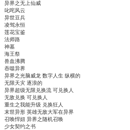
异界之无上仙威
叱咤风云
异世豆兵
凌驾永恒
莲花宝鉴
法师路
神墓
海王祭
兽血沸腾
吞噬异界
异界之光脑威龙 数字人生 纵横的
无限天灾 逐浪的
异界超级无限兑换流 可兑换人
无敌兑换 可兑换人
重生之我能升级 兑换狂人
末世异形 英雄无敌大军在异界
召唤悍妞 异界之随机召唤
少女契约之书