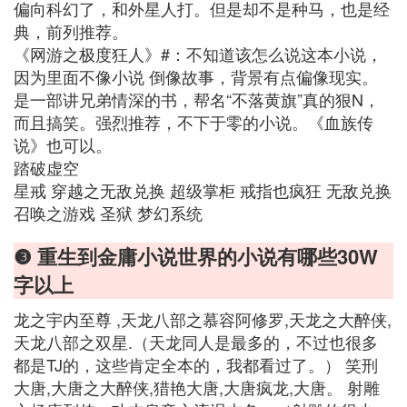
偏向科幻了，和外星人打。但是却不是种马，也是经
典，前列推荐。
《网游之极度狂人》#：不知道该怎么说这本小说，
因为里面不像小说 倒像故事，背景有点偏像现实。
是一部讲兄弟情深的书，帮名“不落黄旗”真的狠N，
而且搞笑。强烈推荐，不下于零的小说。《血族传
说》也可以。
踏破虚空
星戒 穿越之无敌兑换 超级掌柜 戒指也疯狂 无敌兑换
召唤之游戏 圣狱 梦幻系统
❸ 重生到金庸小说世界的小说有哪些30W
字以上
龙之宇内至尊 ,天龙八部之慕容阿修罗,天龙之大醉侠,
天龙八部之双星.（天龙同人是最多的，不过也很多
都是TJ的，这些肯定全本的，我都看过了。） 笑刑
大唐,大唐之大醉侠,猎艳大唐,大唐疯龙,大唐。 射雕