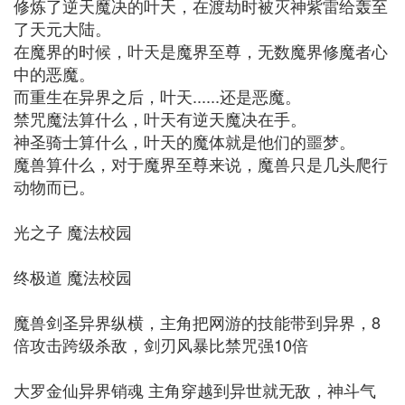
修炼了逆天魔决的叶天，在渡劫时被灭神紫雷给轰至
了天元大陆。
在魔界的时候，叶天是魔界至尊，无数魔界修魔者心
中的恶魔。
而重生在异界之后，叶天......还是恶魔。
禁咒魔法算什么，叶天有逆天魔决在手。
神圣骑士算什么，叶天的魔体就是他们的噩梦。
魔兽算什么，对于魔界至尊来说，魔兽只是几头爬行
动物而已。
光之子 魔法校园
终极道 魔法校园
魔兽剑圣异界纵横，主角把网游的技能带到异界，8
倍攻击跨级杀敌，剑刃风暴比禁咒强10倍
大罗金仙异界销魂 主角穿越到异世就无敌，神斗气