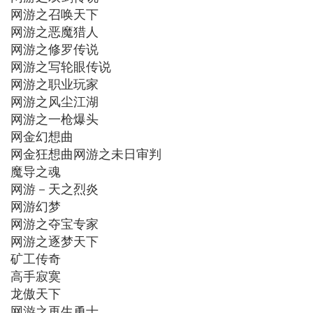
网游之召唤天下
网游之恶魔猎人
网游之修罗传说
网游之写轮眼传说
网游之职业玩家
网游之风尘江湖
网游之一枪爆头
网金幻想曲
网金狂想曲网游之未日审判
魔导之魂
网游－天之烈炎
网游幻梦
网游之夺宝专家
网游之逐梦天下
矿工传奇
高手寂寞
龙傲天下
网游之再生勇士