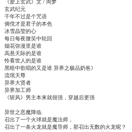
《爱上玄武》文 / 周梦
玄武纪元
千年不过是个咒语
倜傥才是君子的本色
冰雪晶莹的心
每日每夜微笑中轮回
烟花弥漫里是谁
高悬天际的是谁
怜看世人的是谁
黑暗中歌唱的又是谁 异界之极品奶爸》
流氓天尊
异界大贤者
异界加工师
《斩风》男主本来就很强，穿越后更强
异世之恶魔降临
召出了一个火球就是魔法师，
召出了一条火龙就是魔导师，那召出无数的火龙呢？