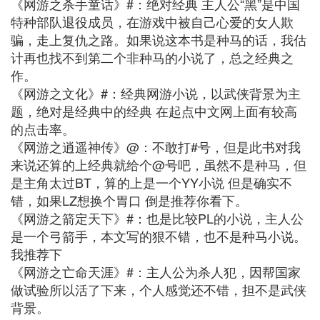
《网游之杀手童话》#：绝对经典 主人公“黑”是中国
特种部队退役成员，在游戏中被自己心爱的女人欺
骗，走上复仇之路。如果说这本书是种马的话，我估
计再也找不到第二个非种马的小说了，总之经典之
作。
《网游之文化》#：经典网游小说，以武侠背景为主
题，绝对是经典中的经典 在起点中文网上面有较高
的点击率。
《网游之逍遥神传》@：不敢打#号，但是此书对我
来说还算的上经典就给个@号吧，虽然不是种马，但
是主角太过BT，算的上是一个YY小说 但是确实不
错，如果LZ想换个胃口 倒是推荐你看下。
《网游之箭定天下》#：也是比较PL的小说，主人公
是一个弓箭手，本文写的狠不错，也不是种马小说。
我推荐下
《网游之亡命天涯》#：主人公为杀人犯，因帮国家
做试验所以活了下来，个人感觉还不错，担不是武侠
背景。