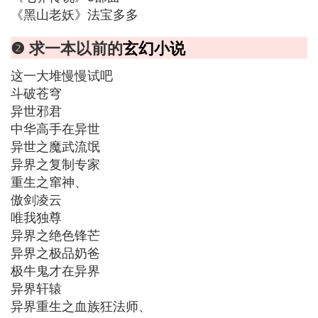
《黑山老妖》法宝多多
❷ 求一本以前的
玄幻小说
这一大堆慢慢试吧
斗破苍穹
异世邪君
中华高手在异世
异世之魔武流氓
异界之复制专家
重生之窜神、
傲剑凌云
唯我独尊
异界之绝色锋芒
异界之极品奶爸
极牛鬼才在异界
异界轩辕
异界重生之血族狂法师、