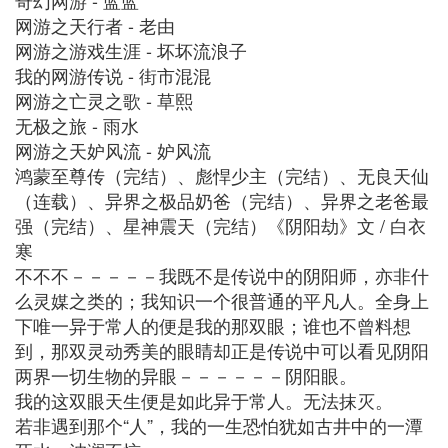
奇幻网游 - 蓝蓝
网游之天行者 - 老由
网游之游戏生涯 - 坏坏流浪子
我的网游传说 - 街市混混
网游之亡灵之歌 - 草熙
无极之旅 - 雨水
网游之天妒风流 - 妒风流
鸿蒙至尊传（完结）、彪悍少主（完结）、无良天仙
（连载）、异界之极品奶爸（完结）、异界之老爸最
强（完结）、星神震天（完结）《阴阳劫》文 / 白衣
寒
不不不－－－－－我既不是传说中的阴阳师，亦非什
么灵媒之类的；我知识一个很普通的平凡人。全身上
下唯一异于常人的便是我的那双眼；谁也不曾料想
到，那双灵动秀美的眼睛却正是传说中可以看见阴阳
两界一切生物的异眼－－－－－－阴阳眼。
我的这双眼天生便是如此异于常人。无法抹灭。
若非遇到那个“人”，我的一生恐怕犹如古井中的一潭