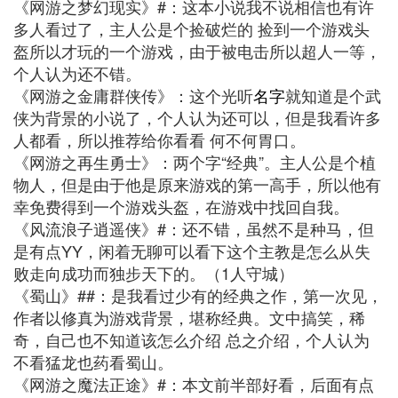
《网游之梦幻现实》#：这本小说我不说相信也有许
多人看过了，主人公是个捡破烂的 捡到一个游戏头
盔所以才玩的一个游戏，由于被电击所以超人一等，
个人认为还不错。
《网游之金庸群侠传》：这个光听
名字
就知道是个武
侠为背景的小说了，个人认为还可以，但是我看许多
人都看，所以推荐给你看看 何不何胃口。
《网游之再生勇士》：两个字“经典”。主人公是个植
物人，但是由于他是原来游戏的第一高手，所以他有
幸免费得到一个游戏头盔，在游戏中找回自我。
《风流浪子逍遥侠》#：还不错，虽然不是种马，但
是有点YY，闲着无聊可以看下这个主教是怎么从失
败走向成功而独步天下的。（1人守城）
《蜀山》##：是我看过少有的经典之作，第一次见，
作者以修真为游戏背景，堪称经典。文中搞笑，稀
奇，自己也不知道该怎么介绍 总之介绍，个人认为
不看猛龙也药看蜀山。
《网游之魔法正途》#：本文前半部好看，后面有点