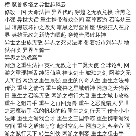
横 魔兽多塔之异世起风云
修改三国 天命法神 异界代码 穿越之无敌兑换 暗黑之
小强 异世大话 重生携带游戏空间 至尊西游 召唤梦三
国 暗黑破坏神之毁灭 暗黑之野蛮神座 练级狂人在异
界 英雄无敌之新势力崛起 穿越暗黑破坏神
异世之虫族无敌 异界之死灵法师 带着城市到异界 地
狱召唤 异界圣骑士
异界之游戏高手
网游之重生法神 英雄无敌之十二翼天使 全球论剑 网
游之重现神话 纯阳仙境 神鬼剑士 琥珀之剑 网游之无
人可挡 网游之重生最强 重生的传奇人生 重生之法神
传说 重生之箭伤 重生魔兽之星域猎神 网游之天狗吞
日 重生之召唤无敌 网游之横行大唐 重生之城市攻略
重生之狙击手 重生之再回魔兽 重生之恶魔猎人 异世
之恶魔猎手 我的帆我的船 重生之剑行天下 传奇小小
法师 重生之游戏全才 重生之三国争霸 重生携带游戏
空间 重生之盾御苍穹 超时空乱斗 网游之刺客皇帝 网
游之贼行天下 转生剑侠 网游之刺客 重生之狙击手