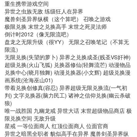
重生携带游戏空间
异世之虫族无敌 练级狂人在异界
魔兽剑圣异界纵横（这个算吧） 召唤之游戏
极限兑换 末世之兑换高手 末世之死灵法师
倒计时2012（像无限流吧）
盘龙之无限升级（很YY） 无限之召唤笔记（不算无
限流）
无限兑换(失望的萝卜) 异界之兑换成圣(贱圣VS奸神)
超级兑换(火山飞狐) 兑换器修仙(轻舞流芒) 动漫物品
兑换中心(晓月独舞) 动漫兑换器(小文辉) 超级兑换漫
画系统(沧海巫山01)
带着兑换创修真(容忍) 异界超级无限兑换流(一气初
判) 文字兑换器(脑力民工) 诸神之信仰兑换(幽云杀破
狼)
唯一战胜国 九幽龙戒 异世大话 末世超级物品商店 极
限兑换空间 无敌升级
星戒 一等位面商人 红顶位面商人 位面官商
异世之暗黑全职者 貌似高手在异界 魔兽剑圣异界纵