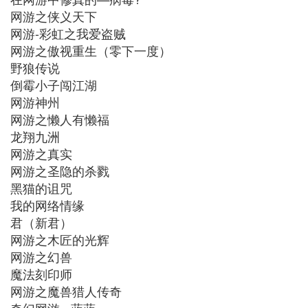
网游之侠义天下
网游-彩虹之我爱盗贼
网游之傲视重生（零下一度）
野狼传说
倒霉小子闯江湖
网游神州
网游之懒人有懒福
龙翔九洲
网游之真实
网游之圣隐的杀戮
黑猫的诅咒
我的网络情缘
君（新君）
网游之木匠的光辉
网游之幻兽
魔法刻印师
网游之魔兽猎人传奇