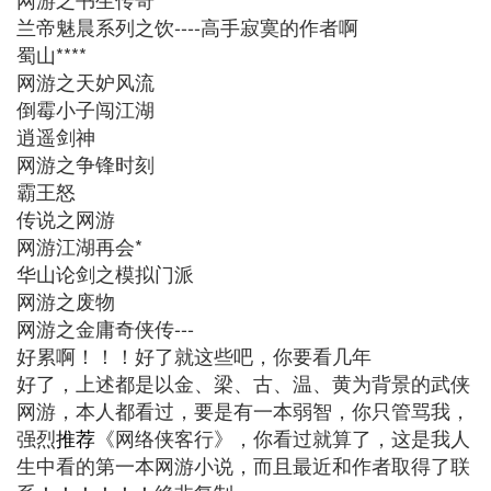
兰帝魅晨系列之饮----高手寂寞的作者啊
蜀山****
网游之天妒风流
倒霉小子闯江湖
逍遥剑神
网游之争锋时刻
霸王怒
传说之网游
网游江湖再会*
华山论剑之模拟门派
网游之废物
网游之金庸奇侠传---
好累啊！！！好了就这些吧，你要看几年
好了，上述都是以金、梁、古、温、黄为背景的武侠
网游，本人都看过，要是有一本弱智，你只管骂我，
强烈
推荐
《网络侠客行》，你看过就算了，这是我人
生中看的第一本网游小说，而且最近和作者取得了联