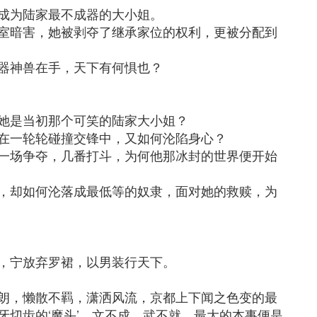
成为陆家最不成器的大小姐。
室暗害，她被剥夺了继承家位的权利，更被分配到
器神兽在手，天下有何惧也？
她是当初那个可笑的陆家大小姐？
在一轮轮碰撞交锋中，又如何沦陷身心？
一场争夺，几番打斗，为何他那冰封的世界便开始
，却如何沦落成最低等的奴隶，面对她的救赎，为
，宁放弃罗裙，以男装行天下。
朗，懒散不羁，潇洒风流，京都上下闻之色变的最
牙切齿的‘魔头’，文不成，武不就，最大的本事便是