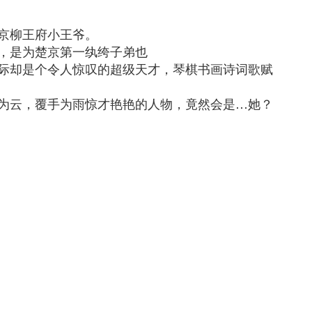
京柳王府小王爷。
，是为楚京第一纨绔子弟也
际却是个令人惊叹的超级天才，琴棋书画诗词歌赋
为云，覆手为雨惊才艳艳的人物，竟然会是…她？