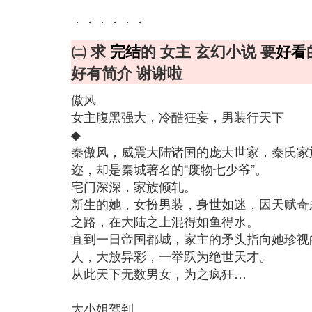
．．．．．．
㈡ 求
完结
的 女主 玄幻小说 要
好看
好有简介 谢谢啦
傲风
女主腹黑强大，冷酷狂妄，男装行天下
◆
秦傲风，威震大陆诸国的庞大世家，秦氏家
迩，却是秦城著名的“废物七少爷”。
宅门深深，家族倾轧。
新生的她，女扮男装，身世如迷，因天赋奇
之路，在大陆之上混得如鱼得水。
直到一日帝国都城，家主的矛头指向她珍视
人，大放异彩，一举跃为绝世天才。
从此天下无数男女，为之疯狂…
大小姐驾到