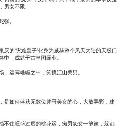
，男女不限。
死强。
鬼厌的‘灾难皇子’化身为威赫整个凤天大陆的天极门
笑中，成就千古皇图霸业。
场，运筹帷幄之中，笑揽江山美男。
，是如何俘获无数位帅哥美女的心，大放异彩，建
挡不住旺盛过度的桃花运，痴男怨女一箩筐，躲都