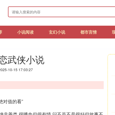
荐
小说阅读
玄幻小说
都市言情
恋武侠小说
25-10-15 17:03:27
绝对值的看”
绝非善类 很嗜血但很有情 问不虽不是很好但故事不