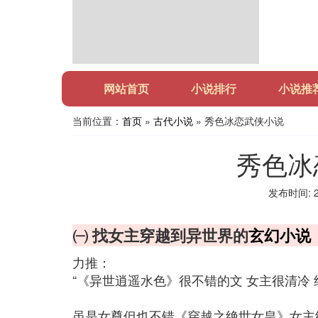
网站首页
小说排行
小说推
当前位置：
首页
»
古代小说
» 秀色冰恋武侠小说
秀色冰
发布时间: 20
㈠ 找女主穿越到异世界的
玄幻小说
力推：
“《异世逍遥水色》很不错的文 女主很清冷 
虽是女尊但也不错《穿越之绝世女皇》女主