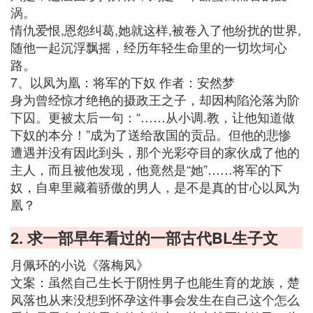
涡。
情仇爱恨,恩怨纠葛,她就这样,被卷入了他纷扰的世界,
随他一起沉浮飘摇，经历年轻生命里的一切坎坷心
路。
7、以凤为凰：将军的下奴 作者：安然梦
身为曾经惊才绝艳的摄政王之子，却因构陷沦落为阶
下囚。更被太后一句：“……从小调.教，让他知道做
下奴的本分！”成为了送给敌国的贡品。但他的悲惨
遭遇并没有因此到头，那个光彩夺目的家伙成了他的
主人，而且被他发现，他竟然是“她”……将军的下
奴，自卑里藏着骄傲的男人，是不是真的甘心以凤为
凰？
2. 求一部早年看过的一部古代BL生子文
月佩环的小说《落梅风》
文案：虽然自己生长于阴性男子也能生育的龙族，楚
风落也从来没想到怀孕这件事会发生在自己这个怎么