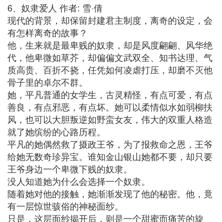
6、奴隶爱人 作者: 雪·倩
现代的背景，却保留封建君主制度，离奇的设定，会
有怎样离奇的故事？
他，生来就是最卑贱的奴隶，却是风度翩翩、风华绝
代，他卑微如草芥，却偏偏文武双全、知书达理、气
质高贵、百折不挠，任凭如何凌虐打压，却磨不灭他
骨子里的卓尔不群。
她，平凡普通的女学生，古灵精怪，有点可爱，有点
善良，有点邪恶，有点坏。她可以柔情似水如弱柳扶
风，也可以大胆叛逆如野蛮女友，伟大的双重人格造
就了她缤纷的心路历程。
平凡的她偶然救了摄政王爷，为了报救命之恩，王爷
给她无数奇珍异宝。谁知金山银山她都不要，却只要
王爷身边一个卑微下贱的奴隶。
没人知道她为什么会选择一个奴隶。
随着她对他的接触，她渐渐发现了他的秘密。他，竟
有一层惊世骇俗的神秘面纱。
只是，这层面纱揭开后，则是一个甜蜜而痛苦的旋