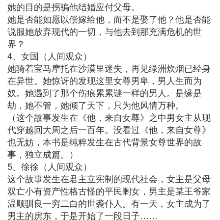
她的目的是拐骗他结婚应付父母。
她是否能如愿以偿嫁给他，而不是娶了他？他是否能
说服她放弃现代的一切，与他去到那充满危机的世
界？
4、女国（人间观众）
她骑着宝马摩托在沙漠里迷失，再见绿洲炊烟已经身
在异世。她惊讶的发现这里女尊男卑，男人生而为
奴。她遇到了那个伤痕累累谜一样的男人。是缘是
劫，她不管，她倾了天下，只为他风情万种。
（这个故事发生在《他，来自女尊》之中男女主从现
代穿越回大周之后一百年。没看过《他，来自女尊》
也无妨，本书是纯粹发生在古代背景女尊世界的故
事，独立成篇。）
5、徐徐（人间观众）
这个故事发生在君主立宪制的现代社会，女主是父母
双亡小有资产性格古怪的平民剩女，男主是某王爷家
温顺驯良一穷二白的世袭仆人。有一天，女主成为了
男主的房东，于是开始了一段日子……