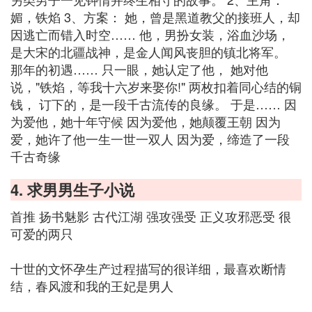
媚，铁焰 3、方案： 她，曾是黑道教父的接班人，却
因逃亡而错入时空…… 他，男扮女装，浴血沙场，
是大宋的北疆战神，是金人闻风丧胆的镇北将军。
那年的初遇…… 只一眼，她认定了他， 她对他
说，"铁焰，等我十六岁来娶你!" 两枚扣着同心结的铜
钱， 订下的，是一段千古流传的良缘。 于是…… 因
为爱他，她十年守候 因为爱他，她颠覆王朝 因为
爱，她许了他一生一世一双人 因为爱，缔造了一段
千古奇缘
4. 求男男生子小说
首推 扬书魅影 古代江湖 强攻强受 正义攻邪恶受 很
可爱的两只
十世的文怀孕生产过程描写的很详细，最喜欢断情
结，春风渡和我的王妃是男人