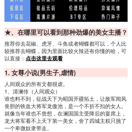
★、在哪里可以看到那种劲爆的美女主播？
推荐你去花椒、虎牙、斗鱼或者蝴蝶都可以，个人比
较推荐去蝴蝶，因为里面比较火辣还有你懂的哈，可
以直接：
点击这里去观看
1. 女尊小说(男生子,虐情)
人间观众的所有文都很虐。
1、清澜传（人间观众）
谁也料不到，征战天下为昭国开疆拓土，让敌军闻风
丧胆的铁血大将军龙傲池，是一个不折不扣的女人。
就像当年谁也不曾想，在澜国国主受降后的宴席上，
龙大将军看不上天下第一美女，舍了四城主权只挑了
一个卑微奴隶带走。