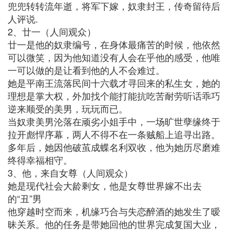
兜兜转转流年逝，将军下嫁，奴隶封王，传奇留待后
人评说.
2、廿一（人间观众）
廿一是他的奴隶编号，在身体最痛苦的时候，他依然
可以微笑，因为他知道没有人会在乎他的感受，他唯
一可以做的是让看到他的人不会难过。
她是平南王流落民间十六载才寻回来的私生女，她的
理想是掌大权，外加找个能打能抗吃苦耐劳听话乖巧
逆来顺受的美男，玩玩而已。
当奴隶美男沦落在顽劣小姐手中，一场旷世孽缘终于
拉开彪悍序幕，两人不得不在一条贼船上追寻出路。
多年后，她因他破茧成蝶名利双收，他为她历尽磨难
终得幸福相守。
3、他，来自女尊（人间观众）
她是现代社会大龄剩女，他是女尊世界嫁不出去
的“丑”男
他穿越时空而来，机缘巧合与失恋醉酒的她发生了暧
昧关系。他的任务是带她回他的世界完成复国大业，