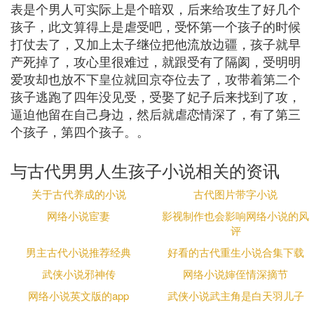
表是个男人可实际上是个暗双，后来给攻生了好几个
孩子，此文算得上是虐受吧，受怀第一个孩子的时候
打仗去了，又加上太子继位把他流放边疆，孩子就早
产死掉了，攻心里很难过，就跟受有了隔阂，受明明
爱攻却也放不下皇位就回京夺位去了，攻带着第二个
孩子逃跑了四年没见受，受娶了妃子后来找到了攻，
逼迫他留在自己身边，然后就虐恋情深了，有了第三
个孩子，第四个孩子。。
与古代男男人生孩子小说相关的资讯
关于古代养成的小说
古代图片带字小说
网络小说宦妻
影视制作也会影响网络小说的风
评
男主古代小说推荐经典
好看的古代重生小说合集下载
武侠小说邪神传
网络小说婶侄情深摘节
网络小说英文版的app
武侠小说武主角是白天羽儿子