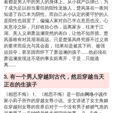
看都是男人中的男人的身体上。从小就严以律己，为
了成为足以担当重任的阳性龙族人，楚风落在一夜间
知道了自己本为阴性。而自己从小认定的要守护的人
是阳性也就罢了，偏偏人家对自己半点意思也没。心
灰意冷之际，只好收拾心伤，远离家乡，往来于江
湖。美人义弟萧远澜突然的表白，让他不知所措。楚
风落唯有对其渐渐疏远。只是楚落风终究捱不过义弟
的要求而应允与其会面， 结果却是被其下药、被强
迫掠夺，甚至因而怀下了萧远澜的孩子......他必须在
萧远澜发现这不堪的事实前离开，于是，只能逃
离......
3. 有一个男人穿越到古代，然后穿越当天
正在的生孩子
《相思不悔》 1、《相思不悔》是一部由
网络小说
作
家小莉子所作的穿越女尊小说。全文讲述了女主角媚
在穿越到女尊的世界后对于一个没有男子娇媚气质的
另类男子一见钟情并终生相守的故事。 2、主角：