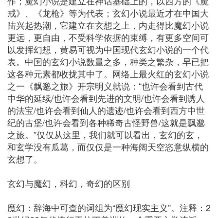
作；魔幻小说是建立在神话基础上的，以西方的《魔
戒》、《龙枪》等为代表；玄幻小说最近才在中国大
陆兴起热潮，它建立在玄想之上，内走得比魔幻小说
更远，更自由，不受科学依据的束缚，有更多空间可
以发挥幻想，黄易可视为中国现代玄幻小说的一个代
表。中国的玄幻小说数量之多，种类之繁杂，早已把
这各种元素都收拢其中了。网络上最火红的玄幻小说
之一《飘邈之旅》开宗明义就说：“也许会看到古代
中华的延续/也许会看到先进的文明/也许会看到诱人
的法宝/也许会看到仙人的遗迹/也许会看到西方中世
纪的古堡/也许会看到各种稀奇古怪野兽/这就是飘邈
之旅。”仅仅从这里，我们就可以看出，玄幻的玄，
和玄学没有瓜葛，而仅仅是一种海阔天空恣意纵横的
玄想了。
玄幻与魔幻，科幻，奇幻的区别
魔幻：辞海中可查的词组为“魔幻现实主义”。注释：2