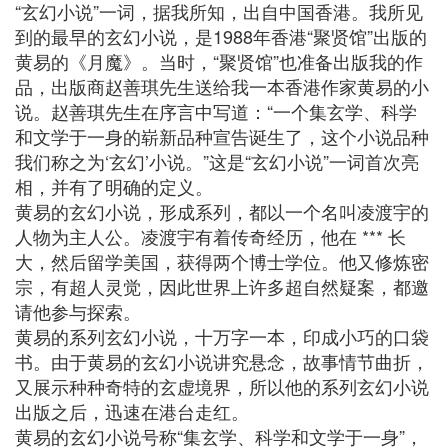
“玄幻小说”一词，据我所知，出自中国香港。我所见
到的最早的玄幻小说，是1988年香港“聚贤馆”出版的
黄易的《月魔》。当时，“聚贤馆”也准备出版我的作
品，出版商赵善琪先生送给我一本香港作家黄易的小
说。赵善琪先生在序言中写道：“一个集玄学、科学
和文学于一身的崭新品种宣告诞生了，这个小说品种
我们称之为‘玄幻’小说。”这是“玄幻小说”一词首次亮
相，并有了明确的定义。
黄易的玄幻小说，形成系列，都以一个名叫凌渡宇的
人物为主人公。凌渡宇有着传奇经历，他在 *** 长
大，然后留学美国，获得两个博士学位。他又修炼密
宗，有超人灵觉，因此世界上许多超自然疑案，都邀
请他参与探索。
黄易的系列玄幻小说，十万字一本，印成小巧的口袋
书。由于黄易的玄幻小说讲究悬念，故事情节曲折，
又展示种种奇特的玄虚境界，所以他的系列玄幻小说
出版之后，迅速在港台走红。
黄易的玄幻小说号称“集玄学、科学和文学于一身”，