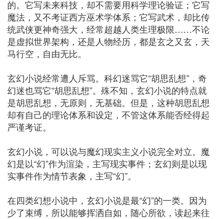
的。它写未来科技，却不需要用科学理论验证；它写
魔法，又不考证西方巫术学体系；它写武术，却比传
统武侠更神奇强大，经常超越人类生理极限……不论
是虚拟世界架构，还是人物经历，都是玄之又玄，天
马行空，自由无比。
玄幻小说经常遭人斥骂。科幻迷骂它“胡思乱想”，奇
幻迷也骂它“胡思乱想”。殊不知，玄幻小说的特点就
是胡思乱想，无原则，无基础。但是，这种胡思乱想
却有自己的理论体系和设定，不管这体系能否经得起
严谨考证。
玄幻小说，可以说与魔幻现实主义小说完全对立。魔
幻是以“幻”作为渲染，主写现实事件；玄幻则是以现
实事件作为情节表象，主写“幻”。
在四类幻想小说中，玄幻小说是最“幻”的一类。因为
少了束缚，所以能够挥洒自如，随心所欲，读起来往