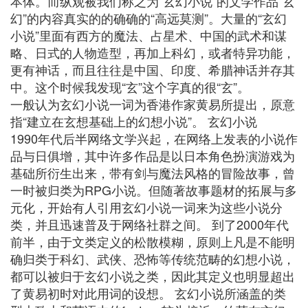
本体。而纵观被我们称之为“玄幻小说”的文学作品“玄
幻”的内容真实的的确确的“高远莫测”。大量的“玄幻
小说”里面有西方的魔法、占星术、中国的武术和谋
略、日式的人物造型，再加上科幻，或者特异功能，
更有神话，而且往往是中国、印度、希腊神话并存其
中。这个时候我发现“玄”这个字真的很“玄”。
一般认为玄幻小说一词为香港作家黄易所提出，原意
指“建立在玄想基础上的幻想小说”。 玄幻小说
1990年代后半网络文学兴起，在网络上发表的小说作
品与日俱增，其中许多作品是以日本角色扮演游戏为
基础所衍生出来，带有剑与魔法风格的冒险故事，曾
一时被归类为RPG小说。但随著故事题材的拓展与多
元化，开始有人引用玄幻小说一词来为这些小说分
类，并且迅速普及于网络社群之间。 到了2000年代
前半，由于文类定义的松散模糊，原则上凡是不能明
确归类于科幻、武侠、恐怖等传统范畴的幻想小说，
都可以被归于玄幻小说之类，因此其定义也明显超出
了黄易初时对此用词的设想。 玄幻小说所涵盖的类