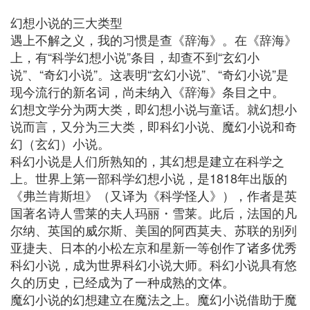
幻想小说的三大类型
遇上不解之义，我的习惯是查《辞海》。在《辞海》
上，有“科学幻想小说”条目，却查不到“玄幻小
说”、“奇幻小说”。这表明“玄幻小说”、“奇幻小说”是
现今流行的新名词，尚未纳入《辞海》条目之中。
幻想文学分为两大类，即幻想小说与童话。就幻想小
说而言，又分为三大类，即科幻小说、魔幻小说和奇
幻（玄幻）小说。
科幻小说是人们所熟知的，其幻想是建立在科学之
上。世界上第一部科学幻想小说，是1818年出版的
《弗兰肯斯坦》（又译为《科学怪人》），作者是英
国著名诗人雪莱的夫人玛丽・雪莱。此后，法国的凡
尔纳、英国的威尔斯、美国的阿西莫夫、苏联的别列
亚捷夫、日本的小松左京和星新一等创作了诸多优秀
科幻小说，成为世界科幻小说大师。科幻小说具有悠
久的历史，已经成为了一种成熟的文体。
魔幻小说的幻想建立在魔法之上。魔幻小说借助于魔