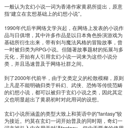
一般认为玄幻小说一词为香港作家黄易所提出，原意
指“建立在玄想基础上的幻想小说”。
1990年代后半网络文学兴起，在网络上发表的小说作
品与日俱增，其中许多作品是以日本角色扮演游戏为
基础所衍生出来，带有剑与魔法风格的冒险故事，曾
一时被归类为RPG小说。但随著故事题材的拓展与多
元化，开始有人引用玄幻小说一词来为这些小说分
类，并且迅速普及于网络社群之间。
到了2000年代前半，由于文类定义的松散模糊，原则
上凡是不能明确归类于科幻、武侠、恐怖等传统范畴
的幻想小说，都可以被归于玄幻小说之类，因此其定
义也明显超出了黄易初时对此用词的设想。
玄幻小说所涵盖的类型大致上和英语中的"fantasy"较
为接近。约莫在玄幻一词开始普及的同时期，奇幻一
词亦被引入中文用于对译fantasy，但由于两者的使用