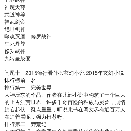
神魔天尊
武道神尊
神武剑帝
绝世剑神
噬魂灭魔：修罗战神
生死丹尊
修罗武神
九转星辰变
问题十：2015流行看什么玄幻小说 2015年玄幻小说
排行
榜前十名
排行第一：完美世界
大神辰东的作品。作者在此部小说中构筑了一个巨大
的上古洪荒世界，许多千奇百怪的种族与灵兽，剧情
跌宕起伏，疑点重重，听说此书在网文界有近百万人
在追着看呢，强力
推荐
呀。
排行第二：莽荒纪