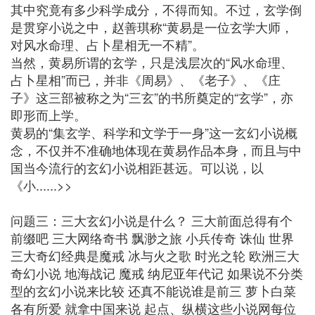
其中究竟有多少科学成分，不得而知。不过，玄学倒
是贯穿小说之中，赵善琪称“黄易是一位玄学大师，
对风水命理、占卜星相无一不精”。
当然，黄易所谓的玄学，只是浅层次的“风水命理、
占卜星相”而已，并非《周易》、《老子》、《庄
子》这三部被称之为“三玄”的书所奠定的“玄学”，亦
即形而上学。
黄易的“集玄学、科学和文学于一身”这一玄幻小说概
念，不仅并不准确地体现在黄易作品本身，而且与中
国当今流行的玄幻小说相距甚远。可以说，以
《小......>>
问题三：三大玄幻小说是什么？ 三大前面总得有个
前缀吧 三大网络奇书 飘渺之旅 小兵传奇 诛仙 世界
三大奇幻经典是魔戒 冰与火之歌 时光之轮 欧洲三大
奇幻小说 地海战记 魔戒 纳尼亚年代记 如果说不分类
型的玄幻小说来比较 还真不能说谁是前三 萝卜白菜
各有所爱 就拿中国来说 起点、纵横这些小说网每位