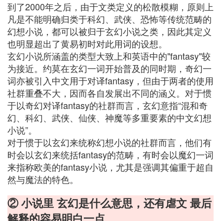
到了2000年之后，由于文类定义的松散模糊，原则上
凡是不能明确归类于科幻、武侠、恐怖等传统范畴的
幻想小说，都可以被归于玄幻小说之类，因此其定义
也明显超出了黄易初时对此用词的设想。
玄幻小说所涵盖的类型大致上和英语中的"fantasy"较
为接近。约莫在玄幻一词开始普及的同时期，奇幻一
词亦被引入中文用于对译fantasy，但由于两者的使用
社群重叠不大，因而各自发展出不同的涵义。对于惯
于以奇幻对译fantasy的社群而言，玄幻意指“混和奇
幻、科幻、武侠、仙侠、神魔等多重要素的中文幻想
小说”。
对于惯于以玄幻来统称幻想小说的社群而言，他们有
时会以玄幻来统括fantasy的范畴，有时会以魔幻一词
来指称欧美的fantasy小说，尤其是强调其偏重于超自
然与魔法的特色。
② 小说里 玄幻是什么意思，还有虐文 最后
解释的容易明白一点