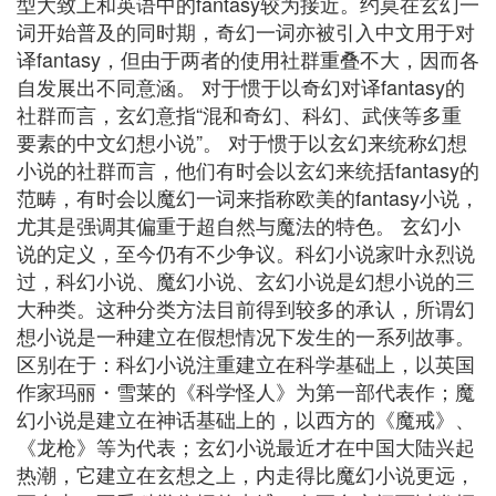
型大致上和英语中的fantasy较为接近。约莫在玄幻一
词开始普及的同时期，奇幻一词亦被引入中文用于对
译fantasy，但由于两者的使用社群重叠不大，因而各
自发展出不同意涵。 对于惯于以奇幻对译fantasy的
社群而言，玄幻意指“混和奇幻、科幻、武侠等多重
要素的中文幻想小说”。 对于惯于以玄幻来统称幻想
小说的社群而言，他们有时会以玄幻来统括fantasy的
范畴，有时会以魔幻一词来指称欧美的fantasy小说，
尤其是强调其偏重于超自然与魔法的特色。 玄幻小
说的定义，至今仍有不少争议。科幻小说家叶永烈说
过，科幻小说、魔幻小说、玄幻小说是幻想小说的三
大种类。这种分类方法目前得到较多的承认，所谓幻
想小说是一种建立在假想情况下发生的一系列故事。
区别在于：科幻小说注重建立在科学基础上，以英国
作家玛丽・雪莱的《科学怪人》为第一部代表作；魔
幻小说是建立在神话基础上的，以西方的《魔戒》、
《龙枪》等为代表；玄幻小说最近才在中国大陆兴起
热潮，它建立在玄想之上，内走得比魔幻小说更远，