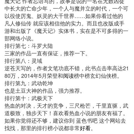
魔天记 作者忘语写的，故事是说的一名在无数凶徒
中长大的亡命少年，一个人与魔并立的时代，一个可
以役使厉鬼、妖灵的大千世界……如果你看过他的
凡人修仙传 就应该相信他的实力。而且也改版成手
游和出版了《魔天记》实体书，实在是不可多得的一
部网络小说。
排行第七：斗罗大陆
三家的作品一直有保证，推荐一下。
排行第八：灵域
逆苍天写的，作者文笔功底不错，此书点击率高达21
80万，2014年5月荣登和
阅读
榜中榜玄幻仙侠榜。
排行第九：武动乾坤
也是土豆大神的作品，强力推荐。
排行第十：武极天下
热血的对决，天才的竞争，三尺枪芒，千里直驱，武
道极致，独步天下！喜欢看热血小说的朋友有福了。
如果你觉得还不够，建议你到 蓝色书吧 这个网站去
找找，那里的排行榜小说都非常
好看
。