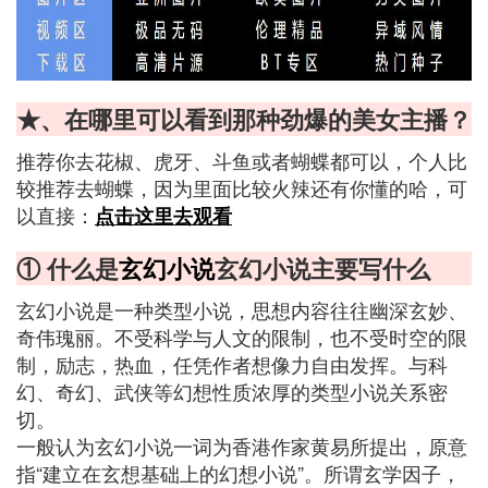
★、在哪里可以看到那种劲爆的美女主播？
推荐你去花椒、虎牙、斗鱼或者蝴蝶都可以，个人比
较推荐去蝴蝶，因为里面比较火辣还有你懂的哈，可
以直接：
点击这里去观看
① 什么是
玄幻小说
玄幻小说主要写什么
玄幻小说是一种类型小说，思想内容往往幽深玄妙、
奇伟瑰丽。不受科学与人文的限制，也不受时空的限
制，励志，热血，任凭作者想像力自由发挥。与科
幻、奇幻、武侠等幻想性质浓厚的类型小说关系密
切。
一般认为玄幻小说一词为香港作家黄易所提出，原意
指“建立在玄想基础上的幻想小说”。所谓玄学因子，