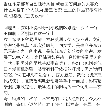
当红作家都有自己独特风格 就看回答问题的人喜欢
什么风格了 个人认为 唐三 番茄 土豆的作品都很有特
点 也都没写过失败作~！
问题四：玄幻小说和奇幻小说的区别是什么？ 一字
不同啊，区别就在这一字上。
玄：深奥不容易理解；神秘莫测，使人摸不透。玄幻
小说泛指脱离了现实范畴的一切文学。是建立在东方
元素基础之上的小说，是传统东方幻想类的小说。发
展于2000左右，光怪陆离如穿越（穿梭时空到另外的
时代，到另外的星球甚或宇宙等）、科幻（包括类似
日本漫画机器猫一类无有科学依据的狂想，但是‘伪科
幻’这个词汇却又不适合）、西方魔幻、武侠（尤其现
代武侠），甚或改编电影动漫等等不一而足，称谓繁
杂混乱难以定性。最终逐渐的归纳为一个词汇――玄
幻。
奇：特殊的，稀罕，不常见的；出人意料的，令人不
测的。奇幻小说的特点在于“奇”，以神奇、奇异、奇