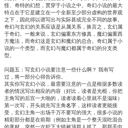
怪、奇特的幻想，贯穿于小说之中。奇幻小说的最大
特点在于它是建立在一个全新至少部分虚构的世界观
之下，因此得以谱写出与实际甚或完全不同的故事。
奇幻与玄幻的关系应该是从属关系，换言之，玄幻属
于奇幻。一般来说，玄幻偏重东方修真，魔幻偏重西
方魔法，而奇幻这是玄幻和魔幻的总合。奇幻属于小
说的一个类型，而玄幻与魔幻都属于奇幻的分支类
型。
问题五：写玄幻小说要注意一些什么啊？ 我有写
过，将一部分心得告诉你。
其实你写玄幻小说，最需要注意的一点是根据多数读
者的情况写出相应的内容（好比，读者是光棍，你把
主角写的后宫一大啪的，读者读着心里就不是滋味）
第一次写，开头就先写主角
名字
，这样读者更能接
受，玄幻主角一出场千万不要写的强大，很多小说的
精彩部分都是在前期（例如主角是一个整天混吃混合
的废材，突然一次犯下大错被顶群人抓了，那群手中