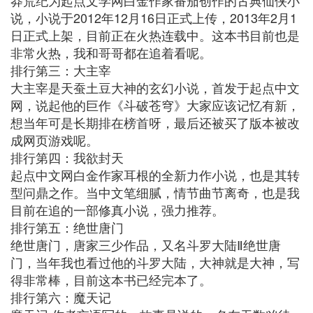
莽荒纪为起点文学网白金作家番茄创作的古典仙侠小
说，小说于2012年12月16日正式上传，2013年2月1
日正式上架，目前正在火热连载中。这本书目前也是
非常火热，我和哥哥都在追着看呢。
排行第三：大主宰
大主宰是天蚕土豆大神的玄幻小说，首发于起点中文
网，说起他的巨作《斗破苍穹》大家应该记忆有新，
想当年可是长期排在榜首呀，最后还被买了版本被改
成网页游戏呢。
排行第四：我欲封天
起点中文网白金作家耳根的全新力作小说，也是其转
型问鼎之作。当中文笔细腻，情节曲节离奇，也是我
目前在追的一部修真小说，强力推荐。
排行第五：绝世唐门
绝世唐门，唐家三少作品，又名斗罗大陆Ⅱ绝世唐
门，当年我也看过他的斗罗大陆，大神就是大神，写
得非常棒，目前这本书已经完本了。
排行第六：魔天记