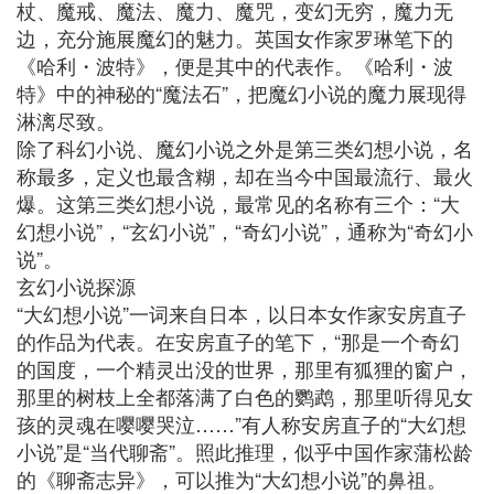
杖、魔戒、魔法、魔力、魔咒，变幻无穷，魔力无
边，充分施展魔幻的魅力。英国女作家罗琳笔下的
《哈利・波特》，便是其中的代表作。《哈利・波
特》中的神秘的“魔法石”，把魔幻小说的魔力展现得
淋漓尽致。
除了科幻小说、魔幻小说之外是第三类幻想小说，名
称最多，定义也最含糊，却在当今中国最流行、最火
爆。这第三类幻想小说，最常见的名称有三个：“大
幻想小说”，“玄幻小说”，“奇幻小说”，通称为“奇幻小
说”。
玄幻小说探源
“大幻想小说”一词来自日本，以日本女作家安房直子
的作品为代表。在安房直子的笔下，“那是一个奇幻
的国度，一个精灵出没的世界，那里有狐狸的窗户，
那里的树枝上全都落满了白色的鹦鹉，那里听得见女
孩的灵魂在嘤嘤哭泣……”有人称安房直子的“大幻想
小说”是“当代聊斋”。照此推理，似乎中国作家蒲松龄
的《聊斋志异》，可以推为“大幻想小说”的鼻祖。