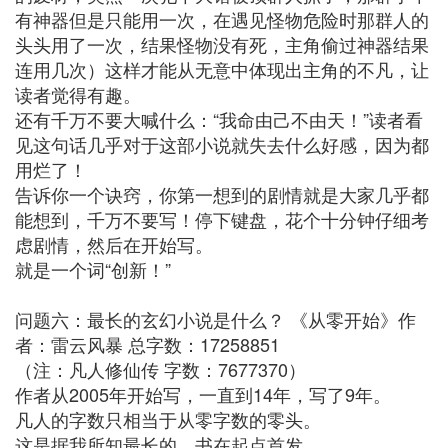
有神器但是只能用一次，在遇见怪物危险时那群人的
头头用了一次，结果怪物没有死，主角偷过神器结果
连用几次）这样才能从无意中体现出主角的不凡，让
读者觉得有趣。
还有千万不要大喊什么：“我命由己不由天！”读者看
见这句话几乎对于这部小说就失去什么好感，因为都
用烂了！
告诉你一个诀窍，你第一想到的剧情就是大家几乎都
能想到，千万不要写！停下键盘，花个十分钟仔细考
虑剧情，然后在开始写。
就是一个词“创新！”
问题六：最长的玄幻小说是什么？ 《从零开始》作
者：雷云风暴 总字数：17258851
（注：凡人修仙传 字数：7677370）
作者从2005年开始写，一直到14年，写了9年。
凡人的字数只相当于从零字数的零头。
这是据我所知最长的，书在起点首发。