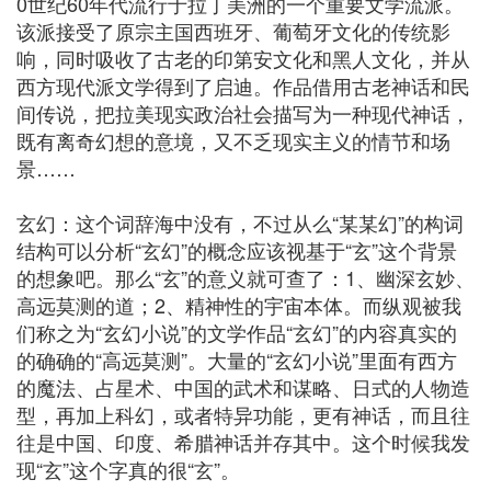
0世纪60年代流行于拉丁美洲的一个重要文学流派。
该派接受了原宗主国西班牙、葡萄牙文化的传统影
响，同时吸收了古老的印第安文化和黑人文化，并从
西方现代派文学得到了启迪。作品借用古老神话和民
间传说，把拉美现实政治社会描写为一种现代神话，
既有离奇幻想的意境，又不乏现实主义的情节和场
景……
玄幻：这个词辞海中没有，不过从么“某某幻”的构词
结构可以分析“玄幻”的概念应该视基于“玄”这个背景
的想象吧。那么“玄”的意义就可查了：1、幽深玄妙、
高远莫测的道；2、精神性的宇宙本体。而纵观被我
们称之为“玄幻小说”的文学作品“玄幻”的内容真实的
的确确的“高远莫测”。大量的“玄幻小说”里面有西方
的魔法、占星术、中国的武术和谋略、日式的人物造
型，再加上科幻，或者特异功能，更有神话，而且往
往是中国、印度、希腊神话并存其中。这个时候我发
现“玄”这个字真的很“玄”。